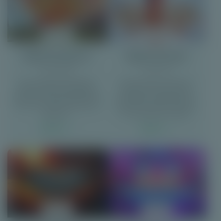
Quickspin
Quickspin
Sakura Fortune 2
Sakura Fortune
12 apr 2022
3 apr 2017
Het vervolg op Quickspin’s
Sakura Fortune is één van
Sakura Fortune casinospel
Quickspin’s populairste
heeft een uniek speelveld met
gokkasten. Uniek aan deze
3-4-4-4-3 rijen en top notch
slot met Aziatisch thema, is
graphics.
de Achievement Engine.
Spelen
Spelen
Quickspin
Quickspin