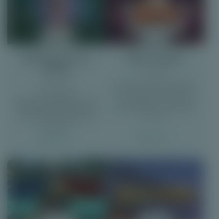
Quickspin
Quickspin
Wild Tome of the
Wild Luchador
Woods
13 jul 2021
5 sep 2019
Een Mexicaanse worstelaar
neemt je mee de ring in voor
Een mooie en
een ‘gevecht’ om mooie
sprookjesachtige gokkast van
uitbetalingen tot wel 40,557x
Quickspin, waarbij het boek
de inzet.
alle symbolen in wilds kan
veranderen.
Spelen
Spelen
Quickspin
Quickspin