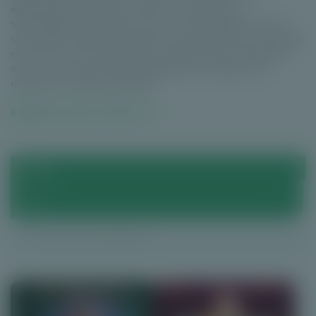
eigenzinnige dieren zoals vossen en mysterieuze
toverdrankjes. Deze leuke 4×6-slot met 26 goklijnen bevat
spannende features. Een goede combinatie kan jou als speler
een winst van ruim 1000x jouw inzet opleveren. De game is
net als vele andere Quickspin gokkasten speelbaar op
desktop en mobiele apparaten.
Bekijk alle casino software
Filters
Z-A