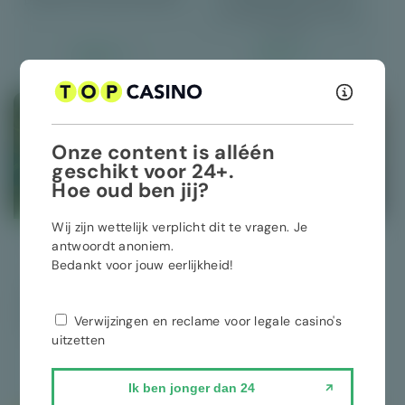
bonusspel en win tot 5.504x
de inzet.
Spelen
Spelen
Onze content is alléén
geschikt voor 24+.
Hoe oud ben jij?
Quickspin
Quickspin
Wij zijn wettelijk verplicht dit te vragen. Je
Loco the Monkey
Golden Glyph 3
antwoordt anoniem.
Bedankt voor jouw eerlijkheid!
12 jan 2021
12 sep 2023
Voor liefhebbers van cartoon-
Quickspin presenteert deel 3
style casino games is Loco
van de Egyptische cluster-
Verwijzingen en reclame voor legale casino's
the Monkey van Quickspin een
pays slot met Power Glyphs
absolute aanrader.
en free spins bonus met
uitzetten
onbeperkte multiplier.
Spelen
Spelen
Ik ben jonger dan 24