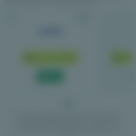
Quickspin spellen in hun assortiment hebben.
8.8
1
2
€25 gratis + €200
€200 of
Speel
Wij kunnen een vergoeding krijgen als jij je aanmeldt via een link op
onze website. Dit heeft geen gevolgen voor jou als speler. De
aanbieders hebben geen invloed op de content op onze website.
Bonussen alleen voor nieuwe spelers van 24+. Algemene- en
bonusvoorwaarden zijn van toepassing. Wat kost gokken jou? Stop
op tijd. 18+