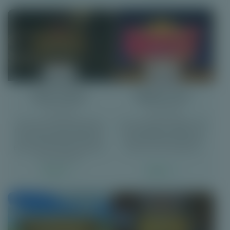
Quickspin
Quickspin
Book of Duat
Big Bot Crew
9 nov 2021
11 sep 2018
Anna de ontdekkingsreiziger
In de casinogame BigBot Crew
komt oog in oog te staan met
van Quickspin bouwen een
uit de dood herrezen farao's.
stel technische tieners de
Bevat een Pick & Click feature
robots van de toekomst!
met multipliers.
Spelen
Spelen