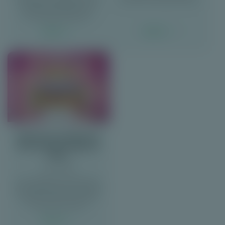
Clusters mechanisme van
Quickspin profiteer je van
extra lange winketens.
Spelen
Spelen
Quickspin
Adventures Beyond
Wonderland Magical
Maze
9 mei 2023
In de magische cluster pays
slot heeft Het Witte Konijn de
sleutel tot één van de drie
Free Spins features.
Spelen