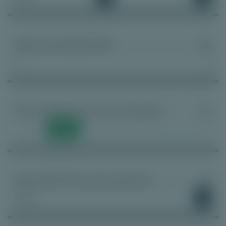
Wager of doorspeelvereiste
Moet je de bonus én storting rondspelen?
Ja
Nee
Wat is de RTP (%) van het casinospel?
%