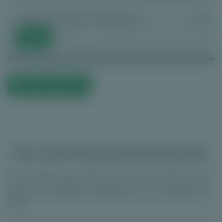
Vrijspelen op slots of in live casino?
Slots
Live
Bereken uitkomst
Hoe werkt de bonusberekenaar?
Om de waarde van een geldbonus te kunnen berekenen zijn
een aantal basisgegevens nodig, dit zijn het bonusbedrag, de
wager
en de verwachte uitbetaling van het casinospel dat je
speelt.