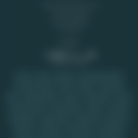
Neem contact met ons op
Over Top Casino
Privacy Verklaring
Disclaimer
Socials
Populaire tags
Arcade
Bingo
Blackjack
Klassieke gokkasten
Live casino spellen
Poker
Roulette
Video slots
Blog
Cascading Reels
Nieuws
Cluster pays
Craps
Free spins bonus
Fruitautomaat
Jackpot
Juridisch
Kaartspellen
Mega Moolah
Megaways
Onderzoek
Populaire
Promoties
Punto Banco
Rechtszaken