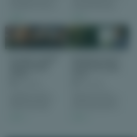
aan uitgeeft? Of voel je
zelf, de wetgever of de
weerstand? Op alcohol rust
aanbieder? In Nederland
geen stigma, op gokken wel.
bepaalt de wetgever de
Lezen
Lezen
In deze column kijk ik waar
grens. In veel andere landen
dat verschil vandaan komt,
bepalen spelers zelf hun
en waarom het stigma op
limiet. Maar er is één
één product wat mij betreft
aanbieder die besloten
wél terecht is.
heeft zichzelf een grens op
te leggen. En met
uitstekende
bedrijfsresultaten! Dit
verhaal laat zien dat het ook
De speler verdwijnt
Speel jij voor fun en
anders kan.
uit beeld terwijl
verantwoord? Dan
illegale casino’s
moet je van je laten
groeien
horen!
19 jun 2026
18 mei 2026
Het debat over online
Speel jij voor je plezier,
gokken gaat al jaren over
zonder dat het uit de hand
dezelfde onderwerpen.
loopt? Dan hoor je bij de
Reclame moet verder
grootste groep spelers. En
beperkt worden.
juist die groep zit nooit aan
Lezen
Lezen
Speellimieten moeten
tafel als het over gokken
strenger. Affiliates liggen
gaat. Er wordt over je beslist
onder vuur. Politici willen
terwijl je er zelf niet bij bent.
harder ingrijpen. Maar één