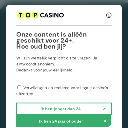
groep hoor je zelden echt
aan het woord: de speler
zelf.
Alles over de beste legale online casino's
Onze content is alléén
in Nederland met uitleg van de leukste
geschikt voor 24+.
casino spellen.
Hoe oud ben jij?
Top-Casino.nl
heeft de juryprijs voor
Wij zijn wettelijk verplicht dit te vragen. Je
website van het jaar 2025 gewonnen in
antwoordt anoniem.
de categorie casino's en loterijen!
Bedankt voor jouw eerlijkheid!
Verwijzingen en reclame voor legale casino's
uitzetten
Ik ben jonger dan 24
Ik ben 24 jaar of ouder
Online gokken is in Nederland