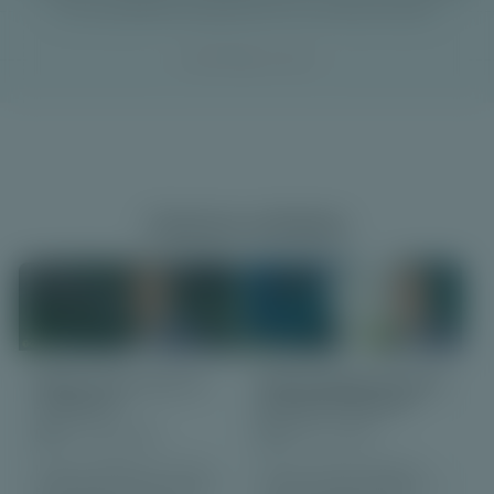
en verschillende perspectieven op actuele thema’s.
columns blogs en nieuws
Columns artikelen
Niets om je voor te
Wie bepaalt hoeveel
schamen
jij mag verliezen?
04 aug 2026
26 jun 2026
Praat jij openlijk over dat je
Wie zou moeten bepalen
gokken leuk vindt en er geld
hoeveel jij mag verliezen? Jij