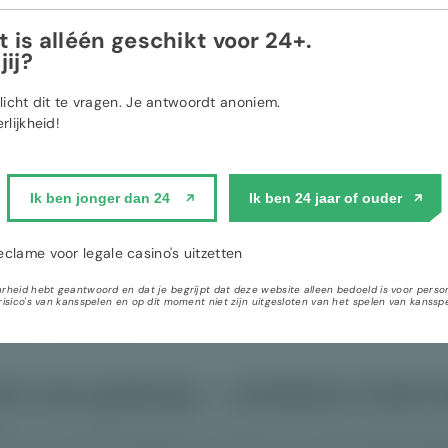
et je limieten instellen per dag en/of maand voor speeltijd en te b
 is alléén geschikt voor 24+.
jij?
oop jij het risico verslaafd te rake
rplicht dit te vragen. Je antwoordt anoniem.
lijkheid!
de 162.400 en 268.900 spelers zijn met een risico tot problematis
kansspelen of het risico loopt om verslaafd te raken aan kansspele
n de buurt. Gebruik onze hulpzoeker om de hulp te vinden waar jij na
Ik ben jonger dan 24
Ik ben 24 jaar of ouder
eclame voor legale casino's uitzetten
er je eigen gokgedrag of dat van iemand anders? Als je er op
Hulp
arheid hebt geantwoord en dat je begrijpt dat deze website alleen bedoeld is voor pers
chte ondersteuning al voldoende zijn. Denk aan zelfhulp, online
risico's van kansspelen en op dit moment niet zijn uitgesloten van het spelen van kanssp
esprek met een professional.
m een gokstop - schrijf je in bij C
S)
is een nationale database voor spelers die zichzelf hebben uitg