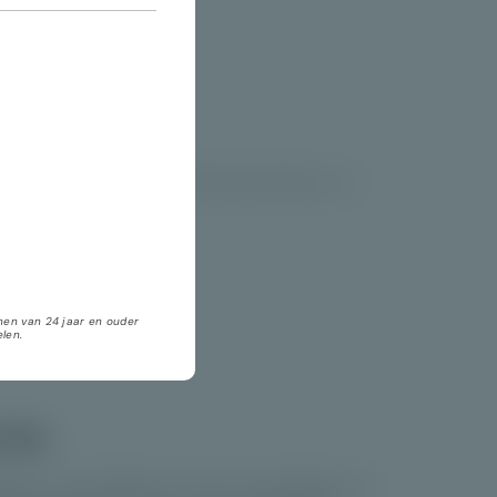
esteden bedragen.
n?
ch gokken in Nederland.
n, kan je in Nederland terecht bij veel hulp- en
ar zoekt.
zoeker
onen van 24 jaar en ouder
elen.
ruks
esloten van kansspelen, of door een aanbieder van