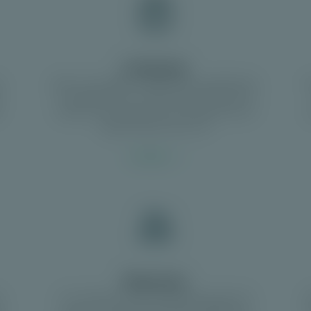
Limieten
n
Alles over limieten; tijdslimieten, geldlimieten
A
n
en saldolimieten. Limieten beschermen jou
n
zodat je niet ongewenst meer geld inzet of
langer speelt dan je wil.
Limieten
Naasten
e
Is er iemand in jouw omgeving waarvan je
G