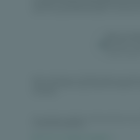
kansspelen in dit register zijn geplaatst omdat zij 
casino of speelautomatenhal spelen. Je kunt je hie
Neem een Go
Heb je geen control
gokstop geldt voor 
online casino's, spe
minstens 6 maanden
Naast inschrijving in het CRUKS, bieden veel casino'
Zorg wel dat je éérst nog je saldo laat uitbetalen, 
terugvragen.
Om je gokstop compleet te maken adviseren wij om 
is bijvoorbeeld BetBlocker.
Meer info over stoppen met gokken