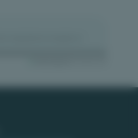
binnen de gokindustrie op het gebied van
Publicatiedatum:
10 oktober 2018