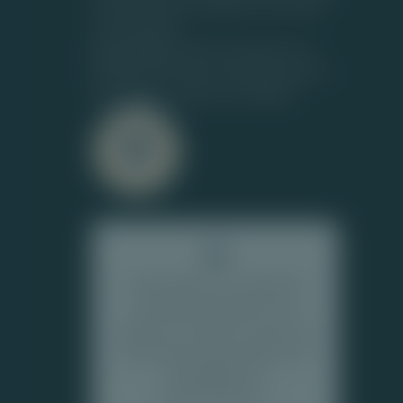
in Nederland met uitleg van de leukste
casino spellen.
Top-Casino.nl
heeft de juryprijs voor
website van het jaar 2025 gewonnen in
de categorie casino's en loterijen!
Online gokken is in Nederland
uitsluitend toegestaan voor
spelers van 18 jaar en ouder. Wij
ondersteunen geen gokken door
minderjarigen en
jongvolwassenen.