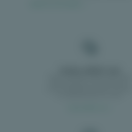
Bekijk hier meer speltips
Verlies JEZELF niet
Tijdens evenementen zoals het WK voetba
bieden aanbieders vaker promoties aan.
Houd je speelgedrag van jezelf en persone
in je omgeving daarbij in de hand.
Verlies JEZELF niet