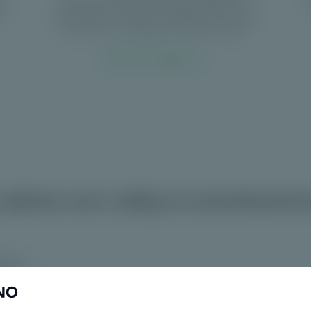
g
weet of vermoed dat hij /zij mogelijk een
e
of
gokprobleem heeft? We leggen je uit wat jij
kunt doen om diegene te ondersteunen.
Info voor naasten
advies voor veilig en verantwoord
zes in.
eelt.
licentie