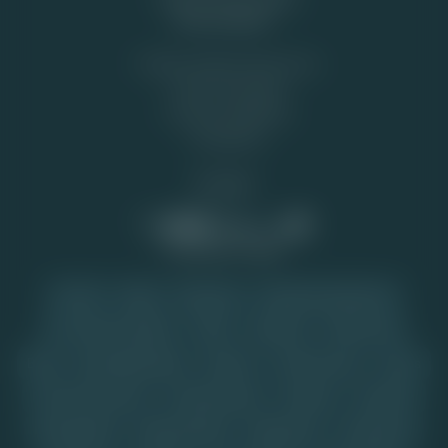
Informatief:
Neem contact met ons op
Over Top Casino
Privacy Verklaring
Disclaimer
Socials
Populaire tags
Arcade
Bingo
Blackjack
Klassieke gokkasten
Live casino spellen
Poker
Roulette
Video slots
Blog
Cascading Reels
Nieuws
Cluster pays
Craps
Free spins bonus
Fruitautomaat
Jackpot
Juridisch
Kaartspellen
Mega Moolah
Megaways
Onderzoek