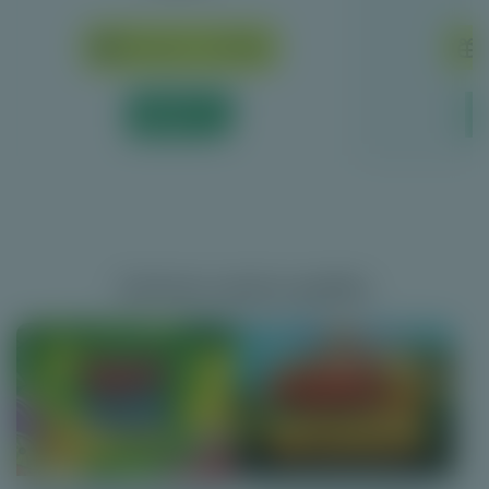
€10 gratis + €100
K
Spelen
Cartoon casino spellen