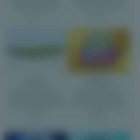
Jackpot? Waag een gokje op
gokkast van Netent met free
Mr. Vegas van Betsoft.
spins en Sticky Wins.
Spelen
Spelen
Flowers
Gold Lab
In Flowers staan cartoon-
Een jonge wetenschapper
achtige bloemen centraal. De
probeert de formule te
gokkast is populair geworden
ontdekken waarmee hij goud
dankzij de fantastische bonus
kan maken. Haal jij ook goud
feature.
binnen?
Spelen
Spelen