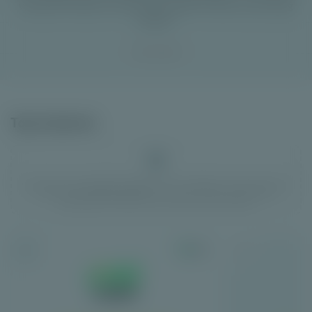
verboden omdat ze zich teveel zouden richten op een jong
publiek.
cartoon spellen
Top Casino's
Wij kunnen een vergoeding krijgen als jij je aanmeldt via een link op onze
website. Dit heeft geen gevolgen voor jou als speler. De aanbieders
hebben geen invloed op de content op onze website.
9.1
1
2