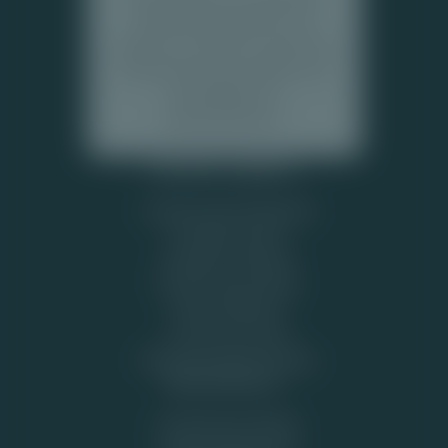
uitsluitend toegestaan voor
spelers van 18 jaar en ouder. Wij
ondersteunen geen gokken door
minderjarigen en
jongvolwassenen.
Populaire pagina's
Legaal casino Nederland
Roulette tactiek
Blackjack strategie
Casino gratis spelen
Bonus Kalender
Free spins casino
Bonussen zonder storting
Speel Bewust
Verantwoord Spelen
Klacht online casino