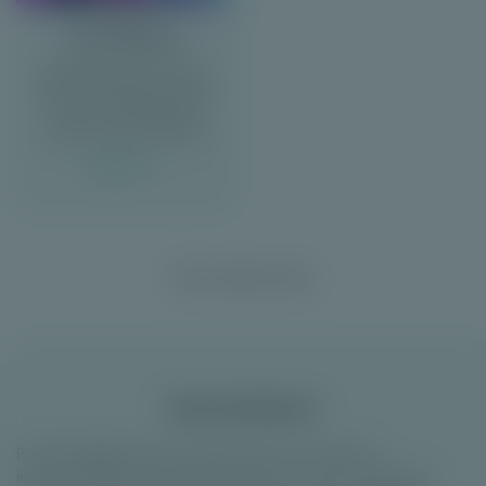
Funk Master
De Netent cluster casino
game Funk Master voelt als
een ware ’70s dance party
met een Dancing Wild
Hotspot en Dancing Wilds.
Spelen
Meer spellen laden
Geschiedenis
Provider
Netent
was de allereerste die de feature
introduceerde, maar deed dit onder de naam
avalanche