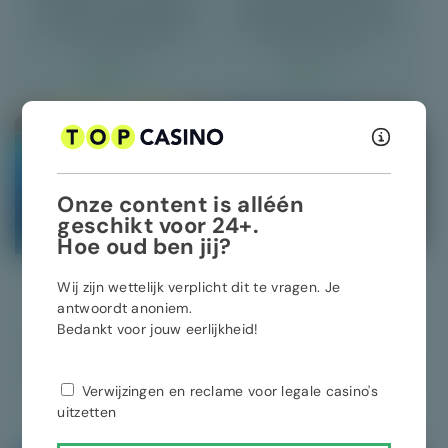
diverse boosters krijgen
Multiplier Bombs loopt het
waaronder symbol upgrades
winstpotentieel op tot zo’n
en extra wilds.
5.000x de inzet.
Spelen
Spelen
Onze content is alléén
geschikt voor 24+.
Hoe oud ben jij?
Big Bass Bonanza
Animal Madness
Wij zijn wettelijk verplicht dit te vragen. Je
Megaways
antwoordt anoniem.
Toegankelijke Cluster Pays
video slot met vrolijk
Bedankt voor jouw eerlijkheid!
Deze keer biedt de Big Bass
boerderijthema. Cascades
Bonanza casino game tot
laten de zonnebloem groeien
46.656 ways to win dankzij
met modificaties als beloning.
het Megaways mechanisme.
Verwijzingen en reclame voor legale casino's
Spelen
Spelen
uitzetten