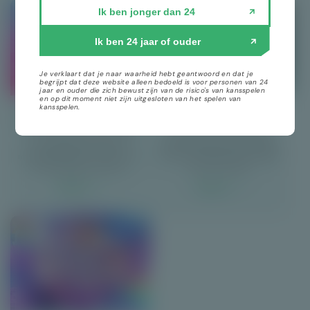
Ik ben jonger dan 24
Ik ben 24 jaar of ouder
Je verklaart dat je naar waarheid hebt geantwoord en dat je
begrijpt dat deze website alleen bedoeld is voor personen van 24
jaar en ouder die zich bewust zijn van de risico's van kansspelen
en op dit moment niet zijn uitgesloten van het spelen van
kansspelen.
Milkshake XXXtreme
Katmandu Gold
In dit mierzoete casino spel
De avonturen casino game
van NetEnt dien je de
Katmandu Gold is het vijfde
milkshake beker te vullen voor
deel in de epische Kane-saga
aantrekkelijke boosters.
van ELK Studios.
Spelen
Spelen