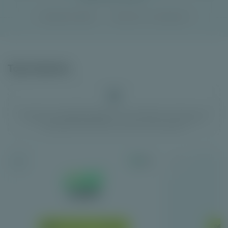
cascading reels spellen
informatie over cascading reels
Top Casino's
Wij kunnen een vergoeding krijgen als jij je aanmeldt via een link op onze
website. Dit heeft geen gevolgen voor jou als speler. De aanbieders
hebben geen invloed op de content op onze website.
9.1
1
2