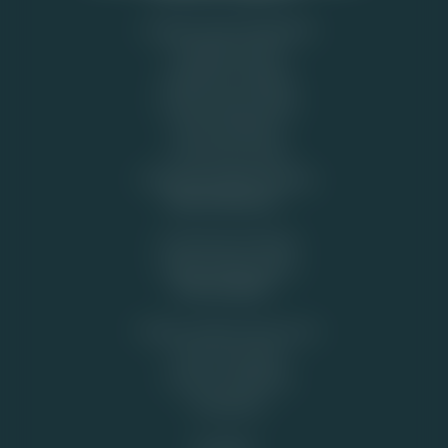
Legaal casino Nederland
Roulette tactiek
Blackjack strategie
Casino gratis spelen
Bonus Kalender
Free spins casino
Bonussen zonder storting
Speel Bewust
Verantwoord Spelen
Klacht online casino
Informatief:
Neem contact met ons op
Over Top Casino
Privacy Verklaring
Disclaimer