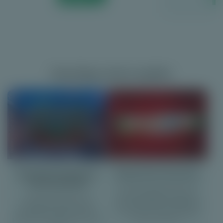
Feestdag casino spellen
Esqueleto Explosivo
Dazzle Me Christmas
Feliz Navidead
In de free spins bonus van
deze kerstgokkast speel je
Cluster Pays slot met
met Linked Reels, oplopende
explosieve Wilds en een
multipliers en een verhoogd
bonusspel waar de ‘Mucho
aantal winlijnen.
Multiplier’ kan oplopen tot wel