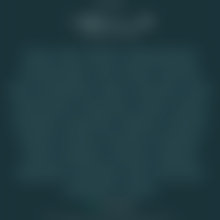
Socials
Populaire tags
Arcade
Bingo
Blackjack
Klassieke gokkasten
Live casino spellen
Poker
Roulette
Video slots
Blog
Cascading Reels
Nieuws
Cluster pays
Craps
Free spins bonus
Fruitautomaat
Jackpot
Juridisch
Kaartspellen
Mega Moolah
Megaways
Onderzoek
Populaire
Promoties
Punto Banco
Rechtszaken
Respins
Tafelspellen
Casino tips
Wetgeving
Gokspelletjes
Crash Games
Plinko
Pick and Win
Clicker games
Columns
Wat vind jij van Top-Casino.nl? Laat een