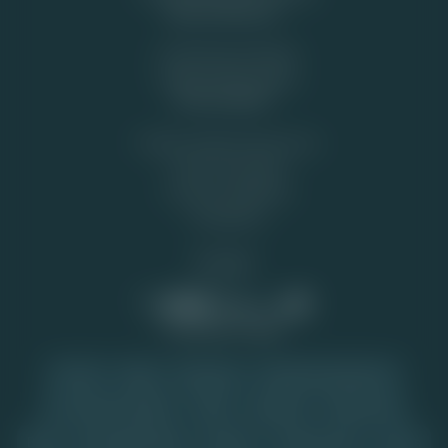
Speel Bewust
Verantwoord Spelen
Klacht online casino
Informatief:
Neem contact met ons op
Over Top Casino
Privacy Verklaring
Disclaimer
Socials
Populaire tags
Arcade
Bingo
Blackjack
Klassieke gokkasten
Live casino spellen
Poker
Roulette
Video slots
Blog
Cascading Reels
Nieuws
Cluster pays
Craps