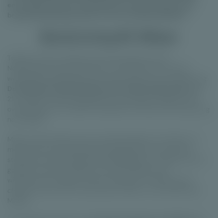
een stedentrip voor twee personen weg. De eerste trip
brengt de gelukkige speler naar de modestad Milaan.
Bestemming #1: Milaan
Tijdens het WK voetbal (t/m 18 december) zal het
Nederlandse team meermaals in actie komen. Voor elke
wedstrijd die Nederland wint, geeft Kansino een citytrip weg.
De stedentrip heeft elke keer een andere bestemming
. Op
21 november neemt Nederland het op tegen Senegal. Is de
overwinning voor Oranje? Dan geeft het casino een tripje weg
naar Milaan.
Milaan staat bekend als de modehoofdstad van Italië en is
mede door zijn compactheid erg geschikt voor een korte
stedentrip. Enkele topbezienswaardgiheden in Milaan zijn de
gotische 'Duomo di Milano en het prachtige oude
winkelcentrum Galleria Vittorio Emanuele II. Mocht jij
the
chosen one
zijn, dan reis jij tussen maart en mei 2023 naar
Milaan!