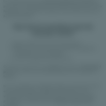
De stedentrip heeft een
maximale waarde van 2.500 euro
per reis. Het reisarrangement is inclusief vluchten van en naar
Nederland voor twee en 3 nachten in een hotel op basis van
bed and breakfast.
Hoe kan ik meedoen aan de
citytrip-actie?
Login of maak een account aan bij Kansino
Geef je op voor de actie en accepteer de algemene
voorwaarden van de campagne
Je doet nu (gratis) mee aan de actie
Om deel te nemen aan de weggeefactie dien je
minimaal 24
jaar
oud te zijn én een actief spelersaccount op Kansino te
hebben.
Na een wedstrijd van Nederland tijdens het WK 2022 wordt
een winnaar gekozen. Dit gebeurt met behulp van een
willekeurige nummergenerator. Benieuwd naar WK voetbal
promoties van andere casino’s?
Bekijk hier alle WK 2022