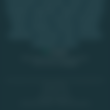
Free spins bonus
Fruitautomaat
Jackpot
Juridisch
Kaartspellen
Mega Moolah
Megaways
Onderzoek
Populaire
Promoties
Punto Banco
Rechtszaken
Respins
Tafelspellen
Casino tips
Wetgeving
Gokspelletjes
Crash Games
Plinko
Pick and Win
Clicker games
Columns
Wat vind jij van Top-Casino.nl? Laat een
review achter op
Trustpilot
De content op Top-Casino.nl mag niet worden gedeeld met
minderjarigen.
OpenOverGokken.nl
Verantwoord Spelen
Klacht online casino