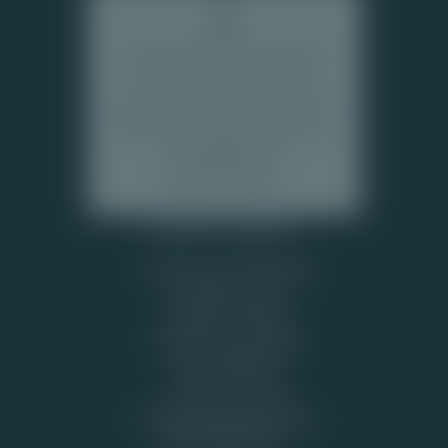
Online gokken is in Nederland
uitsluitend toegestaan voor
spelers van 18 jaar en ouder. Wij
ondersteunen geen gokken door
minderjarigen en
jongvolwassenen.
Populaire pagina's
Legaal casino Nederland
Roulette tactiek
Blackjack strategie
Casino gratis spelen
Bonus Kalender
Free spins casino
Bonussen zonder storting
Speel Bewust