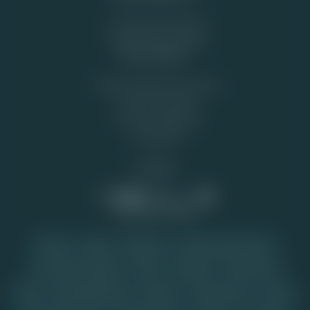
Verantwoord Spelen
Klacht online casino
Informatief:
Neem contact met ons op
Over Top Casino
Privacy Verklaring
Disclaimer
Socials
Populaire tags
Arcade
Bingo
Blackjack
Klassieke gokkasten
Live casino spellen
Poker
Roulette
Video slots
Blog
Cascading Reels
Nieuws
Cluster pays
Craps