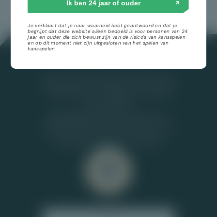
met een Nederlandse licentie. Het aanbod is
gelijkende dome
Ik ben 24 jaar of ouder
inmiddels flink uitgebreid: je kunt
tegenwoordig bij maar liefst 30 online
casino’s in Nederland terecht.
Je verklaart dat je naar waarheid hebt geantwoord en dat je
begrijpt dat deze website alleen bedoeld is voor personen van 24
jaar en ouder die zich bewust zijn van de risico's van kansspelen
en op dit moment niet zijn uitgesloten van het spelen van
kansspelen.
Alles over de beste legale online casino's
in Nederland met uitleg van de leukste
casino spellen.
Top-Casino.nl
heeft de juryprijs voor
website van het jaar 2025 gewonnen in
de categorie casino's en loterijen!