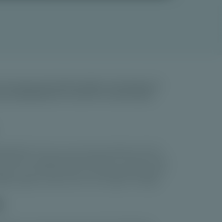
curreer je met andere spelers. Hoe hoger je in
g, duidelijkheid en overzicht centraal staan,
paardje. Het zou ons ook niet verbazen als Fair
l strak en erg gebruiksvriendelijk. Per toernooi heb
rie van Fair Play heeft een aantal leuke features
igen agenda zodat je hem niet vergeet. Handig!
n