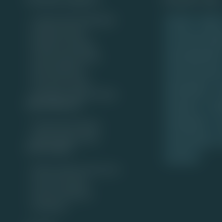
Legaal casino Nederland
Arcade
Bingo
Roulette tactiek
Live casino spel
Blackjack strategie
Cascading Reel
Casino gratis spelen
Bonus Kalender
Free spins bonu
Free spins casino
Kaartspellen
Bonussen zonder storting
Speel Bewust
Populaire
Pro
Tafelspellen
C
Verantwoord Spelen
Klacht online casino
Crash Games
Informatief:
Columns
Neem contact met ons op
Over Top Casino
Privacy Verklaring
Disclaimer