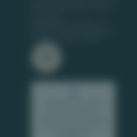
Alles over de beste legale online casino's
in Nederland met uitleg van de leukste
casino spellen.
Top-Casino.nl
heeft de juryprijs voor
website van het jaar 2025 gewonnen in
de categorie casino's en loterijen!
Online gokken is in Nederland
uitsluitend toegestaan voor
spelers van 18 jaar en ouder. Wij
ondersteunen geen gokken door
minderjarigen en