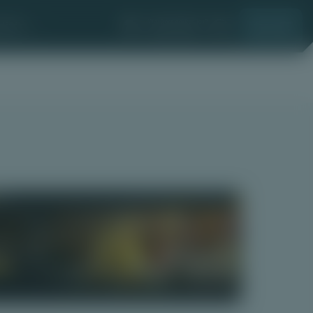
linfo
Meer