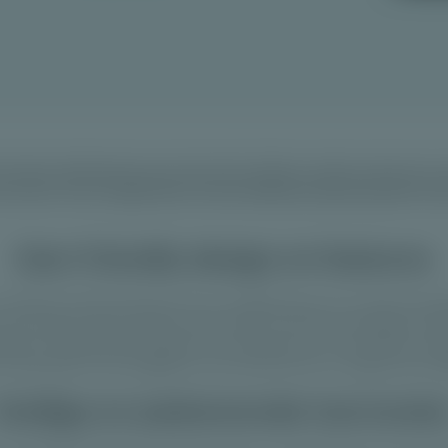
e Casino deelnemen aan toernooien. Bij een casino toernooi con
nooien is een uitgebreide, nieuwe afdeling waarbij speelervarin
User friendly design en features
n aandacht heeft besteed aan de vormgeving van hun nieuwe parade
 van andere online casino’s zoals Jack’s en TOTO. Het design is hee
nddatum, deelnemende spellen en voorwaarden. De Toernooien catego
 Daarnaast is het mogelijk om een toernooi toe te voegen aan je e
Huidige en aankomende toernooie