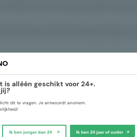
 november) bij Fair Play Online Casino. In de prijzenpot zit ruim
 meer te spelen op één van de tien geselecteerde slots van
Play’n G
de Egypte toernooi. Ook dit toernooi komt met een prijzenpot van 
Denk aan
Cat Wilde and the Doom of Dead, Legacy of Egypt
en nat
 is alléén geschikt voor 24+.
jij?
rplicht dit te vragen. Je antwoordt anoniem.
lijkheid!
50 Toto no deposit free spins op
Ik ben jonger dan 24
Ik ben 24 jaar of ouder
Pirots 4