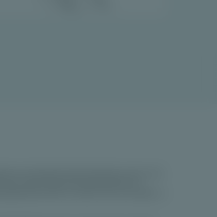
geving. Het gokken bij buitenlandse casino’s kan
 een online casino) een derde partij in te
ereguleerde markt er straks uit voor de speler in