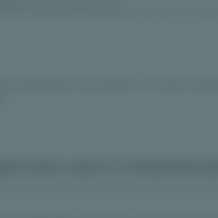
rgunningen wordt beschikbaar gesteld.
ndelen van vergunningaanvragen, dit gaat 6 maanden duren zodat 
de streefdatum van de KSA: 1-10-2021. Vanaf 
.
ale online casino’s in Nederland zij
line casino’s met een Nederlandse vergunning. Maar hoeveel online