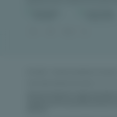
gereguleerde markt er straks uit voor de speler in
Releasedatum:
Laatste update:
13 mei 2020
4 augustus 2021
Nieuws
Juridisch
Wetgeving
Blog
Dit artikel is - alhoewel nog altijd zeer interess
Online gokken Nederland bijna legaal!
of kijk op de
Het duurt niet lang meer voordat online gokken t
soms immers zorgen voor redelijk wat frustratie. 
schakelen. Het is in veel opzichten prettig om e
Nederland?