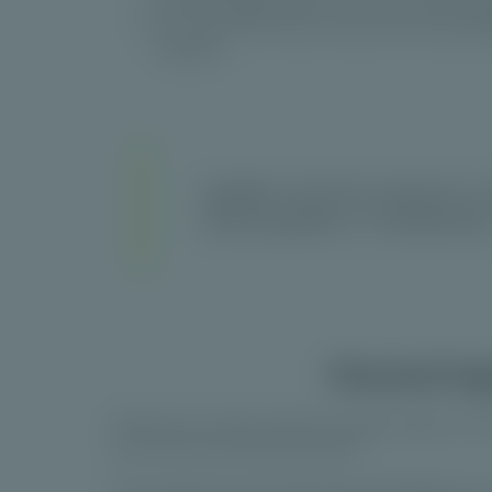
Het aanvraagformulier voor online casino ve
Op 1 januari 2021 start de Ksa met het beha
vergeven.
Update: Op dit moment is 
online gokken in Nederland
Hoeveel leg
Straks kan je zonder zorgen een gokje wagen bij on
zijn dit dan betrouwbare partijen?