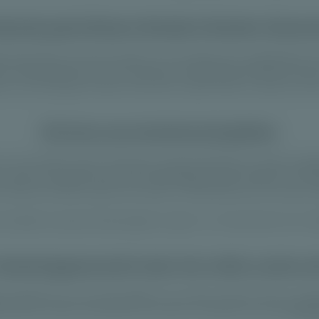
leerde goksoftware Random Number Genera
ning straks ook inzicht bieden in de software die ze gebruiken? D
wordt gesteld. Dat is een positieve ontwikkeling. Met RNG software
rouwen voor de speler. Komen we bij Top-Casino meer te weten over 
De focus op verantwoord gokken
in de schulden raken. Daarnaast is gokverslaving een veelal onopg
line casino’s veel gaan doen met verslavingspreventie. Waarom is d
, heeft het online casino hier inzicht in. Daarnaast kan het casino
namelijk om gokverslaving tegen te gaan, en consumenten een eer
erslavingspreventie door het online casino ze
jk onderdeel van het online gokken. Van online casino’s die een verg
d
(bij Top-Casino informeren we hierover eveneens op onze
verant