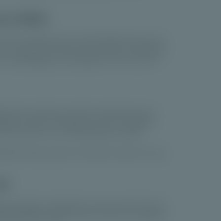
tor (RNG)
ie kans bestaat! Het zou bijvoorbeeld kunnen dat
 wordt alles officieel aan het toeval overgelaten.
de ontwikkelingen op dit gebied? Dan hoor je dit
emerkte verslaving, waardoor signalering ervan
it logisch? Waar de omgeving van een verslaafde
 tools inbouwen om verslaving tegen te gaan.
lijke beleving te geven. Hieronder noemen we een
lf
unning willen in Nederland, wordt verwacht dat zij
woord gokken pagina
)
.
Onder andere de volgende