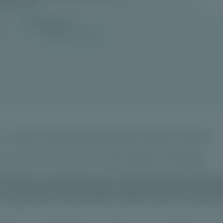
 Nederland?
Auteurs:
S. van der Linden
ant - ietwat verouderd. Recentere stand van zaken vind je hier:
 verzamel-tag voor wetgeving:
Casino wetgeving in Nederland
oegestaan is in Nederland. Voor veel spelers is dit welkome wet
Zo is het vaak niet goed mogelijk om bij problemen/fouten (door
en gereguleerde online gokmarkt te hebben. Maar hoe ziet deze g