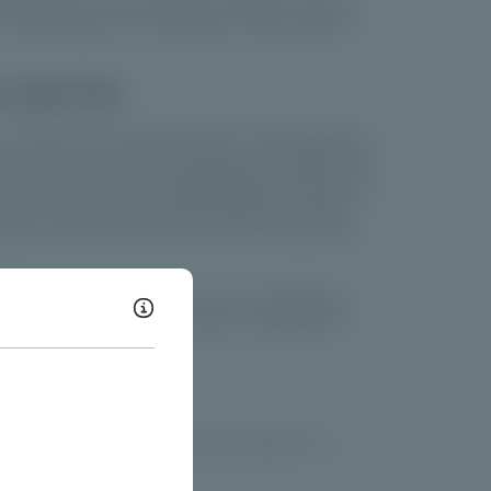
rtijen straks een vergunning ontvangen op grond
 volledig uitlichten, zodat enkel de betrouwbare
 vergunning
 is. Zoals we van de Nederlandse overheid gewend
an consumenten (spelers) hoog op. Dit betekent dat
getoetst op grond van de
Wet Bibob
. Niet alleen het
 Zijn er eerdere faillissementen geweest? Hebben
 volgen uit de eisen van de Ksa en de Nederlandse
. Hierbij kan gekozen worden voor een Stichting
t dat voor de speler?
Je geld is veiliggesteld:
oor online casino’s in Nederland bespreken, en