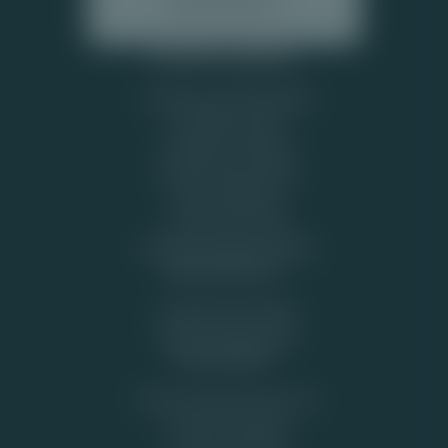
jongvolwassenen.
Populaire pagina's
Legaal casino Nederland
Roulette tactiek
Blackjack strategie
Casino gratis spelen
Bonus Kalender
Free spins casino
Bonussen zonder storting
Speel Bewust
Verantwoord Spelen
Klacht online casino
Informatief:
Neem contact met ons op
Over Top Casino