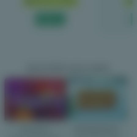
€10 gratis + €100
K
Spelen
Special Wild casino spellen
Berryburst
Mad Mad Monkey