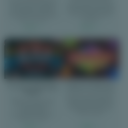
Berryburst is een fruitige 5x3
In deze NextGen Gaming
slot van Netent boordevol
video slot game neemt een
leuke features, waaronder
vrolijke aap je mee de jungle
Wild-substituties, Expanding
in om hier bergen geld te
Wilds en Re-spins.
verdienen.
Spelen
Spelen
777 Super BIG BuildUp
Starburst XXXtreme
Deluxe
De all-time classic Starburst
gokkast heeft eindelijk een
Moderne slot game in een
vervolg gekregen. Nieuw zijn
fruitmachine-jasje met
de random multipliers en
speciale Wilds,
XXXtreme spins.
winstvermenigvuldigers en
BuildUp™-functie.
Spelen
Spelen