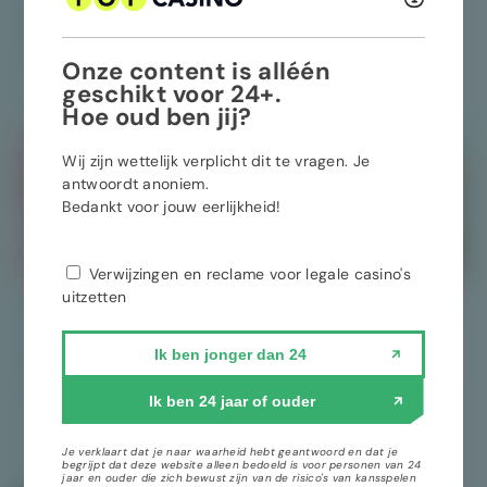
combinatie van "Rock Star"-
snelheid. Dat is waar het om
tatoeage en hightech HTML5-
draait in Wild Trucks van
verlichtingssystemen.
spelontwikkelaar Habanero.
Onze content is alléén
Spelen
Spelen
geschikt voor 24+.
Hoe oud ben jij?
Wij zijn wettelijk verplicht dit te vragen. Je
antwoordt anoniem.
Bedankt voor jouw eerlijkheid!
Verwijzingen en reclame voor legale casino's
uitzetten
Not Enough Kittens
The Wildos 2
Not Enough Kittens: Een
Reis af naar het Wilde Westen
Ik ben jonger dan 24
heerlijke poezige gokkast van
in de videoslot The Wildos 2
Thunderkick met dubbele
van Thunderkick en maak met
symbolen en gratis spins
speciale wilds en
Ik ben 24 jaar of ouder
bonus
bonusrondes kans op
maximaal 10.000x je inzet.
Je verklaart dat je naar waarheid hebt geantwoord en dat je
Spelen
Spelen
begrijpt dat deze website alleen bedoeld is voor personen van 24
jaar en ouder die zich bewust zijn van de risico's van kansspelen