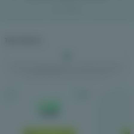
special wild spellen
Top Casino's
Wij kunnen een vergoeding krijgen als jij je aanmeldt via een link op onze
website. Dit heeft geen gevolgen voor jou als speler. De aanbieders
hebben geen invloed op de content op onze website.
9.1
1
2