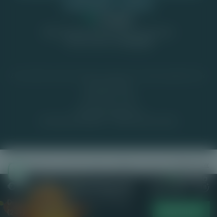
Clicker games
Columns
Wat vind jij van Top-Casino.nl? Laat een
review achter op
Trustpilot
De content op Top-Casino.nl mag niet worden gedeeld met
minderjarigen.
OpenOverGokken.nl
Verantwoord Spelen
Klacht online casino
© Copyright Top Casino 2026. All Rights reserved.
Wijzig jouw
cookievoorkeuren
€10 Gratis Speeltegoed
Direct na aanmelding, zonder storting
meer info
(24+)