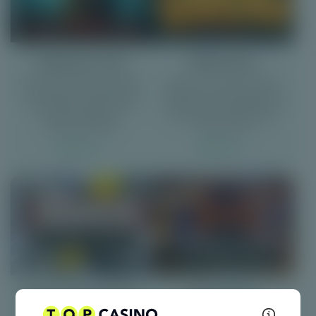
Halloween Jack
Wild Swarm
Met deze griezelige video slot
Maak je op voor een buzzin’
van Netent kun je 600.000
avontuur in het bos met een
coins winnen. De slot zit vol
vrolijke zwerm honingbijen. De
stacked, walking en
gratis spins bonus bevat
expanding Wilds.
Sticky Wilds.
Spelen
Spelen
Danger High Voltage
Wild Trucks
Danger High Voltage is een
Dikke, Amerikaanse trucks en