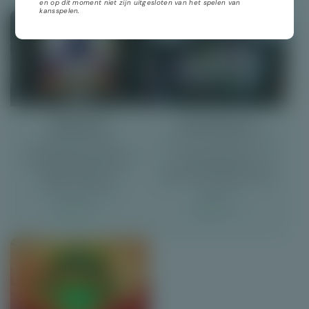
en op dit moment niet zijn uitgesloten van het spelen van
kansspelen.
Helloween
Punk Rocker 3
Griezelige Halloween-
Zet wilds in de wacht en laat
elementen komen samen met
je verrassen door
de gelijknamige Duitse
verschillende features in de
speed-, heavy- en
NoLimit City videoslot Punk
powermetalband.
Rocker 3.
Spelen
Spelen