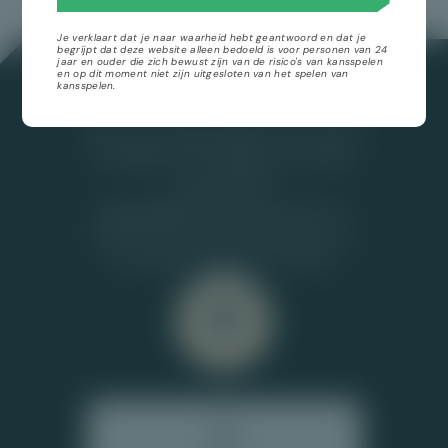
Je verklaart dat je naar waarheid hebt geantwoord en dat je
begrijpt dat deze website alleen bedoeld is voor personen van 24
jaar en ouder die zich bewust zijn van de risico's van kansspelen
en op dit moment niet zijn uitgesloten van het spelen van
kansspelen.
Alles over de beste legale online casino's
in Nederland met uitleg van de leukste
casino spellen.
Top-Casino.nl
heeft de juryprijs voor
website van het jaar 2025 gewonnen in
de categorie casino's en loterijen!