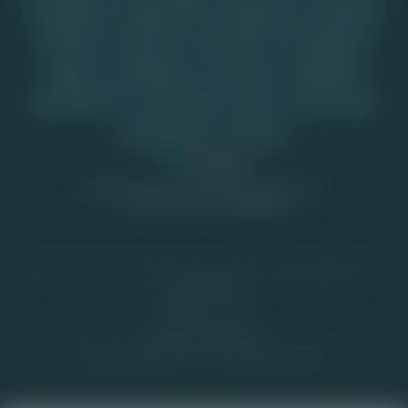
Kaartspellen
Mega Moolah
Megaways
Onderzoek
Populaire
Promoties
Punto Banco
Rechtszaken
Respins
Tafelspellen
Casino tips
Wetgeving
Gokspelletjes
Crash Games
Plinko
Pick and Win
Clicker games
Columns
Wat vind jij van Top-Casino.nl? Laat een
review achter op
Trustpilot
De content op Top-Casino.nl mag niet worden gedeeld met
minderjarigen.
OpenOverGokken.nl
Verantwoord Spelen
Klacht online casino