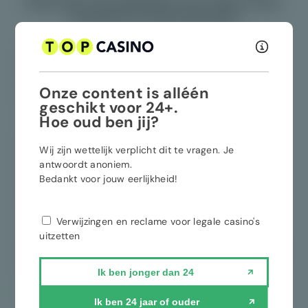
Bezoek de gokhal van Fair Play
Casino in Gronsveld
Iedereen van 18 jaar of ouder mag Fair Play Casino
Gronsveld bezoeken. De entree is gratis en tijdens het
spelen geniet je van gratis hapjes en drankjes. Je
Onze content is alléén
smartphone verbind je probleemloos met de gratis WiFi,
geschikt voor 24+.
zodat je altijd verbonden blijft.
Hoe oud ben jij?
Fair Play Casino Gronsveld is gevestigd op het A2
Retailpark. Door deze ligging is de gokhal met de auto
Wij zijn wettelijk verplicht dit te vragen. Je
erg goed bereikbaar. Parkeren kan gratis voor de deur.
antwoordt anoniem.
Kom je met het openbaar vervoer? Bushaltes vind je op
Bedankt voor jouw eerlijkheid!
ongeveer een kwartiertje loopafstand. Ook kun je een
bezoek aan deze gokhal door de ligging uitstekend
Verwijzingen en reclame voor legale casino's
combineren met een dagje shoppen. Je kunt Fair Play
uitzetten
Casino Gronsveld dagelijks bezoeken. De gokhal is elke
dag tussen 10:00 uur ‘s ochtends en 02:00 uur ‘s nachts
geopend.
Ik ben jonger dan 24
Terug naar alle vestigingen
Ik ben 24 jaar of ouder