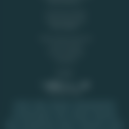
Speel Bewust
Verantwoord Spelen
Klacht online casino
Informatief:
Neem contact met ons op
Over Top Casino
Privacy Verklaring
Disclaimer
Socials
Populaire tags
Arcade
Bingo
Blackjack
Klassieke gokkasten
Live casino spellen
Poker
Roulette
Video slots
Blog
Cascading Reels
Nieuws
Cluster pays
Craps