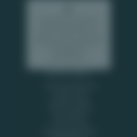
Online gokken is in Nederland
uitsluitend toegestaan voor
spelers van 18 jaar en ouder. Wij
ondersteunen geen gokken door
minderjarigen en
jongvolwassenen.
Populaire pagina's
Legaal casino Nederland
Roulette tactiek
Blackjack strategie
Casino gratis spelen
Bonus Kalender
Free spins casino
Bonussen zonder storting