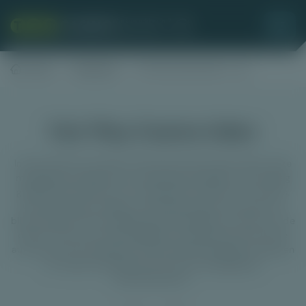
Home
Vestigingen
Fair Play Casino Uden
Fair Play Casino Uden
In het centrum van Uden vind je Fair Play Casino Uden. Deze
middelgrote speelhal is op maandag, dinsdag en woensdag
geopend van 10:00 uur ‘s ochtends tot 01:00 uur ‘s nachts.
Op donderdag, vrijdag en zaterdag mag je tot 02:00 uur
blijven spelen en op zondag opent de gokhal om 13:00 uur de
deuren. Door de centrale ligging is de gokhal zowel met de
auto als met het openbaar vervoer goed bereikbaar. Parkeren
kan tegen betaling op een van de nabijgelegen
parkeerplaatsen.