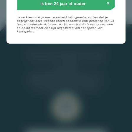
Ik ben 24 jaar of ouder
Terug naar alle vestigingen
Je verklaart dat je naar waarheid hebt geantwoord en dat je
begrijpt dat deze website alleen bedoeld is voor personen van 24
jaar en ouder die zich bewust zijn van de risico's van kansspelen
en op dit moment niet zijn uitgesloten van het spelen van
kansspelen.
Alles over de beste legale online casino's
in Nederland met uitleg van de leukste
casino spellen.
Top-Casino.nl
heeft de juryprijs voor
website van het jaar 2025 gewonnen in
de categorie casino's en loterijen!