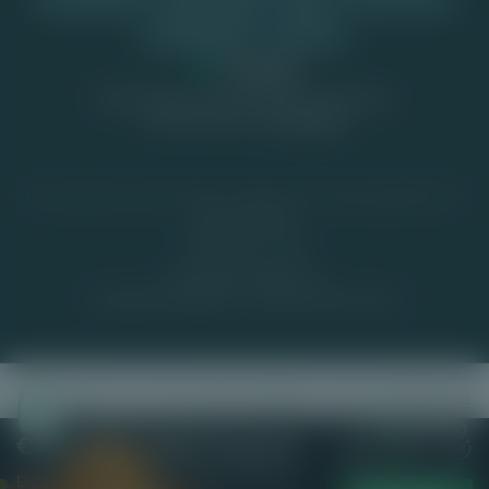
Clicker games
Columns
Wat vind jij van Top-Casino.nl? Laat een
review achter op
Trustpilot
De content op Top-Casino.nl mag niet worden gedeeld met
minderjarigen.
OpenOverGokken.nl
Verantwoord Spelen
Klacht online casino
© Copyright Top Casino 2026. All Rights reserved.
Wijzig jouw
cookievoorkeuren
€10 Gratis Speeltegoed
Direct na aanmelding, zonder storting