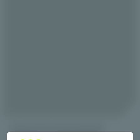
In Flash Casino Arnhem kun je een gevarieerd
spelaanbod vinden. De gokhal heeft diverse
speelautomaten, waaronder geliefde
klassiekers
, maar