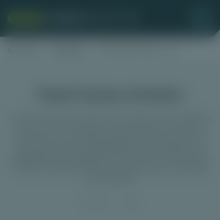
Home
Vestigingen
Flash Casino Arnhem
Flash Casino Arnhem
Je vindt Flash Casino Arnhem in het centrum van de Gelderse
stad. Je kunt een bezoek aan deze gokhal dus ook goed
combineren met een dagje shoppen of een avondje uit. De
auto parkeren kan heel gemakkelijk (tegen betaling) in de
nabijgelegen parkeergarage. Kom je liever met het openbaar
vervoer? Je loopt vanaf station Arnhem binnen een kwartier
naar de gokhal.
Flash Casino
Gokhal