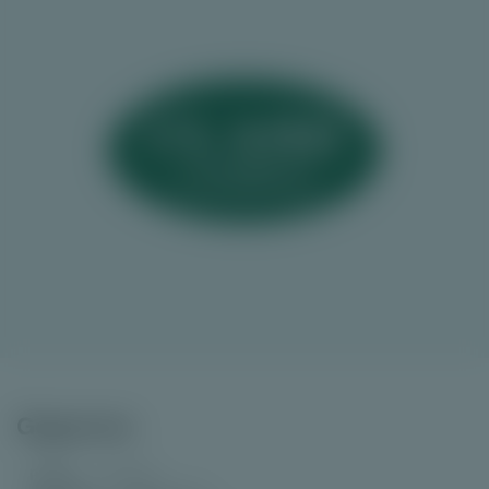
Gegevens
Plaats
Arnhem