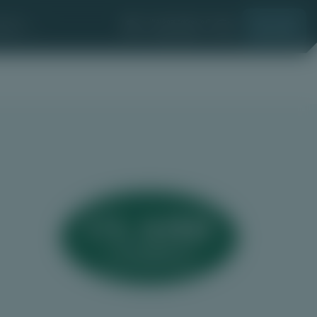
linfo
Meer