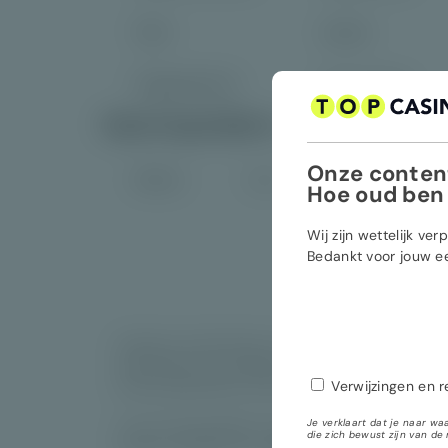
Type:
Gokhal
Uitgaande link:
Naar website
Openingstijden
Onze content
Status:
Open
Hoe oud ben 
Wij zijn wettelijk ve
Bedankt voor jouw eer
Iedereen vanaf 18 jaar is welkom om Flash Casino
naar binnen. Voor spelers van minimaal 24 jaar ou
breed spelaanbod, maar ook nog gratis hapjes en 
Verwijzingen en r
Je verklaart dat je naar wa
Je kunt deze gokhal in Assen dagelijks bezoeke
die zich bewust zijn van de 