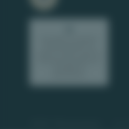
Online gokken is in Nederland
uitsluitend toegestaan voor
spelers van 18 jaar en ouder. Wij
ondersteunen geen gokken door
minderjarigen en
jongvolwassenen.
OpenOverGokken.nl
De cont