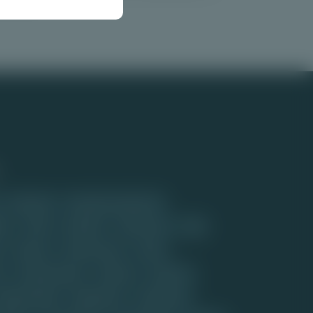
02:00 uur.
Blackjack
Klassieke gokkasten
len
Poker
Roulette
Video slots
Blog
s
Nieuws
Cluster pays
Craps
s
Fruitautomaat
Jackpot
Juridisch
Mega Moolah
Megaways
Onderzoek