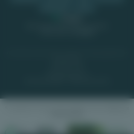
Clicker games
Columns
Wat vind jij van Top-Casino.nl? Laat een
review achter op
Trustpilot
De content op Top-Casino.nl mag niet worden gedeeld met
minderjarigen.
OpenOverGokken.nl
Verantwoord Spelen
Klacht online casino
© Copyright Top Casino 2026. All Rights reserved.
Wijzig jouw
cookievoorkeuren