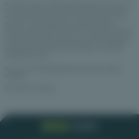
Inside bets zijn alle mogelijke inzetten die je kunt doen op het
binnenste gedeelte van de tafel. Bijvoorbeeld, het plaatsen
van je chip op een enkel nummer wordt beschouwd als een
inside bet. In tegenstelling tot de outside bets die we
hierboven hebben besproken, bieden inside bets een hogere
uitbetaling bij een lagere winkans. Dit in overweging nemend,
is deze inzetstijl waarschijnlijk meer geschikt voor diegenen
die graag meer risico nemen bij het spelen en een groter
speelbudget hebben.
Meer over alle
inzetmogelijkheden vind je bij de roulette
spelregels
.
Terug naar het overzicht