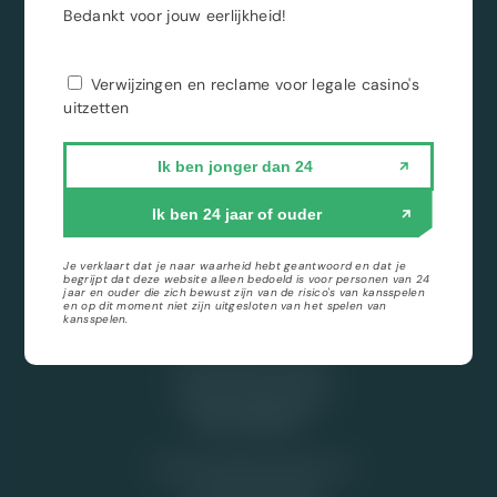
minderjarigen en
Bedankt voor jouw eerlijkheid!
jongvolwassenen.
Populaire pagina's
Verwijzingen en reclame voor legale casino's
uitzetten
Legaal casino Nederland
Roulette tactiek
Ik ben jonger dan 24
Blackjack strategie
Casino gratis spelen
Ik ben 24 jaar of ouder
Bonus Kalender
Je verklaart dat je naar waarheid hebt geantwoord en dat je
Free spins casino
begrijpt dat deze website alleen bedoeld is voor personen van 24
jaar en ouder die zich bewust zijn van de risico's van kansspelen
Bonussen zonder storting
en op dit moment niet zijn uitgesloten van het spelen van
Speel Bewust
kansspelen.
Verantwoord Spelen
Klacht online casino
Informatief:
Neem contact met ons op
Over Top Casino