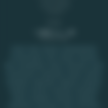
Privacy Verklaring
Disclaimer
Socials
Populaire tags
Arcade
Bingo
Blackjack
Klassieke gokkasten
Live casino spellen
Poker
Roulette
Video slots
Blog
Cascading Reels
Nieuws
Cluster pays
Craps
Free spins bonus
Fruitautomaat
Jackpot
Juridisch
Kaartspellen
Mega Moolah
Megaways
Onderzoek
Populaire
Promoties
Punto Banco
Rechtszaken
Respins
Tafelspellen
Casino tips
Wetgeving
Gokspelletjes
Crash Games
Plinko
Pick and Win