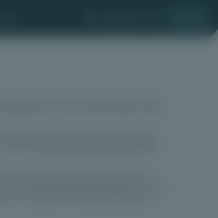
linfo
Meer
n zijn geschikt om met roulette te spelen, omdat
flink oplopen en zo kan je met een groter bedrag
te spelen. (
vrijspelen gaat aan de hand van een
ar roulette geheel niet meetelt. Ook hebben de
 op zwart inzetten mag niet. Wel mag je een muntje
 En bij twijfel kan je altijd nog de support in