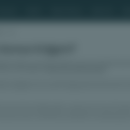
onussen
Spellen
Blog & Nieuws
Speel slim
Spe
en?
 bonus krijgen?
gebruik maken van een bonus. Maar let wel op, niet alle bonusse
 bonus vrij te spelen.
Vind hier live casino bonussen
.
us geld ontvangen als je een storting maakt. Deze bonussen kunnen 
ellen tafelspellen en live casino niet (geheel) mee om de bonus vrij 
tte met een bonus wilt gaan spelen, en kies niet voor een casino wa
n bv €5 per inzet mag plaatsen. Dit geldt dan per vakje, dus €10
oneven zetten. Lees de bonusvoorwaarden in ieder geval goed door.