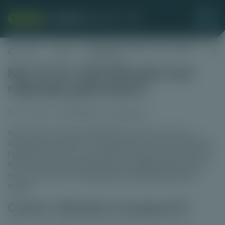
Kan ik ter identificatie een rijbewijs
Home
Vragen
gebruiken?
Kan ik ter identificatie een
rijbewijs gebruiken?
FAQ Categorie:
Aanmelden en registreren
Wanneer je je wilt aanmelden bij een online casino, is
identificatie verplicht. Een rijbewijs is dan niet voldoende.
Legitimatie bij een casino gebeurt tegenwoordig vaak via
iDIN, maar een kopie paspoort plus bankafschrift is soms
ook nog voldoende.
Lees alles over legitimatie bij een
casino
.
Casino: rijbewijs of paspoort?