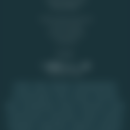
Klacht online casino
Informatief:
Neem contact met ons op
Over Top Casino
Privacy Verklaring
Disclaimer
Socials
Populaire tags
Arcade
Bingo
Blackjack
Klassieke gokkasten
Live casino spellen
Poker
Roulette
Video slots
Blog
Cascading Reels
Nieuws
Cluster pays
Craps
Free spins bonus
Fruitautomaat
Jackpot
Juridisch
Kaartspellen
Mega Moolah
Megaways
Onderzoek