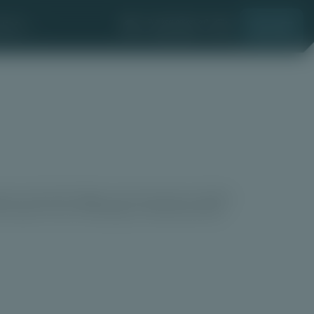
linfo
Meer
ssen rond de 90 dagen. Voor free spins of andere
d houden met een feestdag of seizoensactiviteit