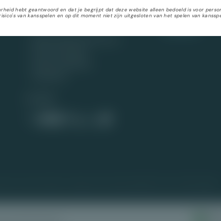
Klacht online casino
Crash Games
arheid hebt geantwoord en dat je begrijpt dat deze website alleen bedoeld is voor pers
risico's van kansspelen en op dit moment niet zijn uitgesloten van het spelen van kanssp
Informatief:
Columns
Neem contact met ons op
Over Top Casino
Privacy Verklaring
Disclaimer
Socials
ent op Top-Casino.nl mag niet worden gedeeld met minderjarigen