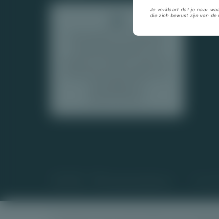
Je verklaart dat je naar wa
die zich bewust zijn van de 
Online gokken is in Nederland
uitsluitend toegestaan voor
spelers van 18 jaar en ouder. Wij
ondersteunen geen gokken door
minderjarigen en
jongvolwassenen.
OpenOverGokken.nl
De cont