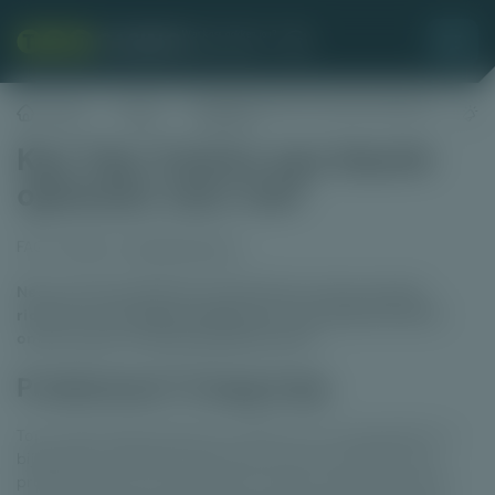
Kan Top-Casino een klacht oplossen
Home
Vragen
voor me?
Kan Top-Casino een klacht
oplossen voor me?
FAQ Categorie:
Klantenservice
Nee, voor het oplossen van klachten zul je je moeten
richten tot de supportafdeling van het desbetreffende
online casino of de Kansspelautoriteit.
Problemen? Vraag hulp
Top-Casino biedt enkel een overzicht van casinospellen en
bijhorende informatie. Wij kunnen je dus niet helpen met
problemen die je ervaart bij een internet casino. Wij raden