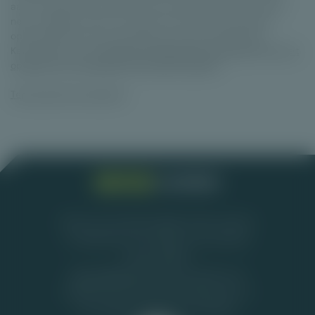
aan om altijd eerst je klacht bij het desbetreffende casino
neer te leggen. Komt het casino niet met een passende
oplossing? Dan kan je aankloppen bij de Nederlandse
Kansspelautoriteit.
Bekijk hier uitgebreide informatie over het
oplossen van problemen met online casino’s
.
Terug naar het overzicht
Alles over de beste legale online casino's
in Nederland met uitleg van de leukste
casino spellen.
Top-Casino.nl
heeft de juryprijs voor
website van het jaar 2025 gewonnen in
de categorie casino's en loterijen!