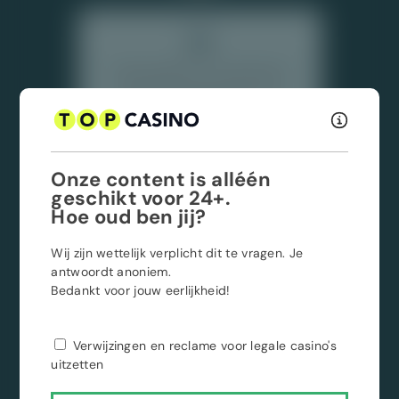
Online gokken is in Nederland
uitsluitend toegestaan voor
spelers van 18 jaar en ouder. Wij
ondersteunen geen gokken door
minderjarigen en
Onze content is alléén
jongvolwassenen.
geschikt voor 24+.
Hoe oud ben jij?
Populaire pagina's
Wij zijn wettelijk verplicht dit te vragen. Je
Legaal casino Nederland
antwoordt anoniem.
Roulette tactiek
Bedankt voor jouw eerlijkheid!
Blackjack strategie
Casino gratis spelen
Verwijzingen en reclame voor legale casino's
Bonus Kalender
uitzetten
Free spins casino
Bonussen zonder storting