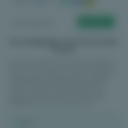
Betalen met:
Meld je aan
Circus Casino review
De vestigingen van Circus Gran
Casino
In maart 2013 opende in Van der Valk hotel Nuland het
eerste Circus Gran Casino. Dit was een try-out formule
om te zien of het concept aan zou slaan. Dat gebeurde
en tegenwoordig vind je op die locatie een volledig
Circus Gran Casino met uitgebreide Red7 Bar. Ook
werden er op andere locaties Circus Gran Casino
gokhallen geopend. Je kunt op dit moment bij vier
vestigingen van Circus Gran Casino terecht.
Nuland