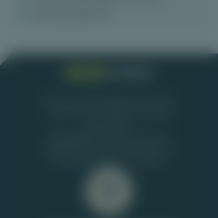
Circus Gran Casino Tiel
Alles over de beste legale online casino's
in Nederland met uitleg van de leukste
casino spellen.
Top-Casino.nl
heeft de juryprijs voor
website van het jaar 2025 gewonnen in
de categorie casino's en loterijen!