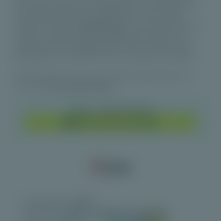
zijn ze dat in feite niet. In Nederland is er namelijk maar
één bedrijf dat echte landgebonden casino’s mag
uitbaten en dat is
Holland Casino
. Circus Gran Casino is
daarom, ondanks de naam, eigenlijk een gokhal. Het
verschil met een landgebonden casino is dat je in een
gokhal geen live spellen met een croupier kunt spelen.
Online heeft Circus ook een casino met licentie in de
vorm van
Circus casino online
.
Circus Casino
8.6
€250 of 100 free spins
Aantal spellen:
4000
Spelsoorten:
Slots
,
Live Casino
,
Sportbook