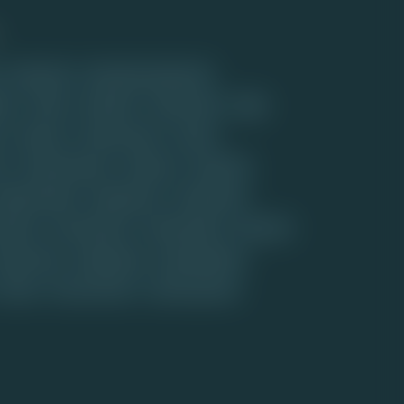
Blackjack
Klassieke gokkasten
len
Poker
Roulette
Video slots
Blog
s
Nieuws
Cluster pays
Craps
s
Fruitautomaat
Jackpot
Juridisch
Mega Moolah
Megaways
Onderzoek
moties
Punto Banco
Rechtszaken
Respins
asino tips
Wetgeving
Gokspelletjes
Plinko
Pick and Win
Clicker games