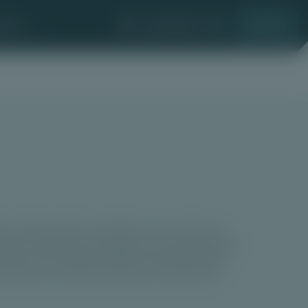
linfo
Meer
e etende panda’s tot gorilla’s en van wolven tot
r ga je op jacht naar the big five om het grote geld
ve buit op. Een andere populaire bestemming is de
 neushoorns? Hieronder vind je een overzicht met