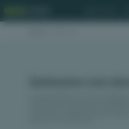
Legale casino's
B
Home
Dieren
Gokkasten met die
In veel online gokkasten is de hoofdrol weggelegd 
schattige hondjes. Opvallend zijn de vele uitstapje
binnen te halen. De buffel, de leeuw, het luipaard,
Grand Canyon; het leefgebied van buffels, coyotes 
gokkasten met een dieren thema.