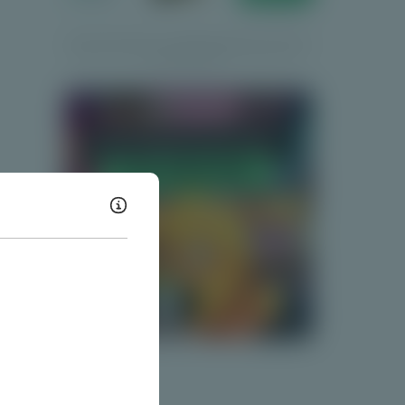
Alle voorwaarden van toepassing. Alleen voor nieuwe
spelers van 24 jaar en ouder. Wat kost gokken jou?
Stop op tijd. 18+.