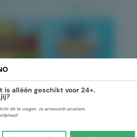
elen
Spelen
 Lions
Penguin Plunge
 Wazdan: een leuke
Voorspel welke pinguïn als eerste
 is alléén geschikt voor 24+.
met oosters thema.
over de finish glijdt en win in de
jij?
nkansen en een
grappige arcade game Penguin
nde feature!
Plunge.
rplicht dit te vragen. Je antwoordt anoniem.
elen
Spelen
lijkheid!