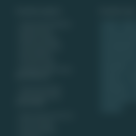
Populaire pagina's
Populaire tags
Legaal casino Nederland
Arcade
Bingo
Roulette tactiek
Live casino spel
Blackjack strategie
Cascading Reel
Casino gratis spelen
Bonus Kalender
Free spins bonu
Free spins casino
Kaartspellen
Bonussen zonder storting
Speel Bewust
Populaire
Pro
Tafelspellen
C
Verantwoord Spelen
Klacht online casino
Crash Games
Informatief:
Columns
Neem contact met ons op
Over Top Casino
Privacy Verklaring