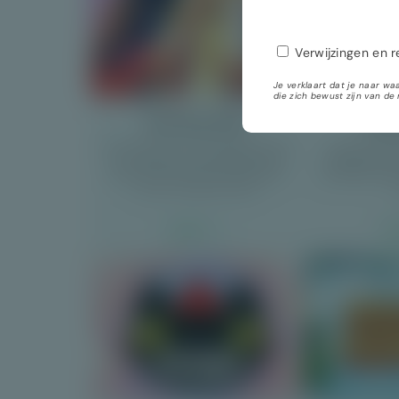
Verwijzingen en r
Je verklaart dat je naar wa
die zich bewust zijn van de 
Mustang Gold
Ragi
Dit casinospel is de opvolger van de
In de free sp
succesvolle slot Wolf Gold. Maak
ongekend popu
kans op één van de 4 jackpots en
van WMS slot is
win tot 12.000x je inzet.
Spelen
Sp