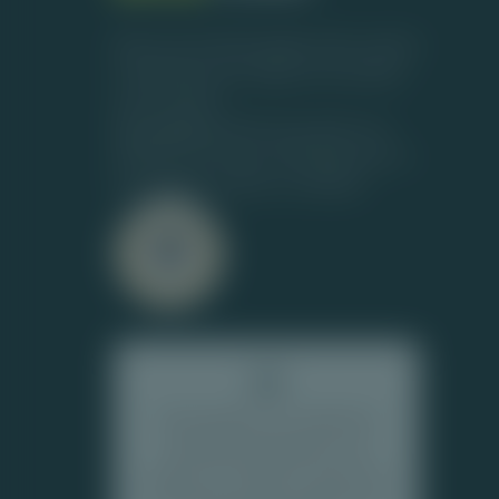
Alles over de beste legale online casino's
in Nederland met uitleg van de leukste
casino spellen.
Top-Casino.nl
heeft de juryprijs voor
website van het jaar 2025 gewonnen in
de categorie casino's en loterijen!
Online gokken is in Nederland
uitsluitend toegestaan voor
spelers van 18 jaar en ouder. Wij