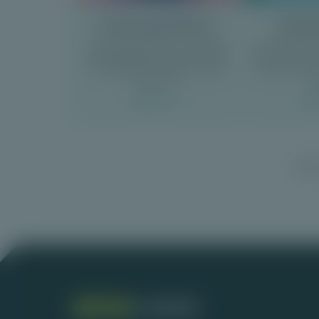
Not Enough Kittens
Mad M
Not Enough Kittens: Een heerlijke
In deze NextGe
poezige gokkast van Thunderkick
game neemt een
met dubbele symbolen en gratis
de jungle in om
spins bonus
ve
Spelen
Sp
Meer