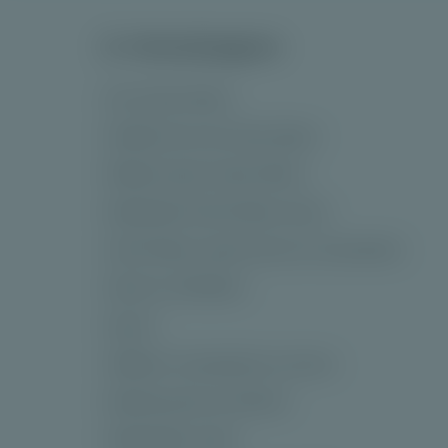
Inhoudsopgave
Over Oranje Palace
Handige info over Oranje Palace
Website Casino Oranje Palace
Spelaanbod Oranje Palace casino
Oranje Palace casino bonus en voorwaarden
Storten en Uitbetalen
Support
Veiligheid, voorwaarden en privacy
Spelerservaring en klachten
Veelgestelde vragen