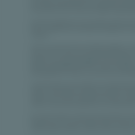
de site erg rustig overkomt. De oranje kleur uit het
de mascotte van het casino (een tijger) regelmatig
De lichte achtergrond van de website maakt dat Or
kiezen namelijk voor een donkere achtergrond. De l
rustig uit.
Ook kun je heel fijn door de website navigeren. In
casino, het live casino en het sportsbook brengen. 
knoppen voor de promotiepagina en de toernooien. Di
speler zo gemakkelijk heen kunt. Onder de knoppen 
subcategorieën te vinden. Dit werkt heel overzichtel
Technisch gezien zit de website van Oranje Palace g
soepel. Je kunt tijdens het spelen bovendien eenvou
verlaten, maar kunt de storting op een pop-up volt
zoeken. Dat zijn zeker pluspunten voor Oranje Palac
Een ander pluspunt is dat je bij Oranje Palace vee
knopje kun je in het spel wisselen tussen de demo 
nieuwe spellen proberen, zonder dat het je iets kos