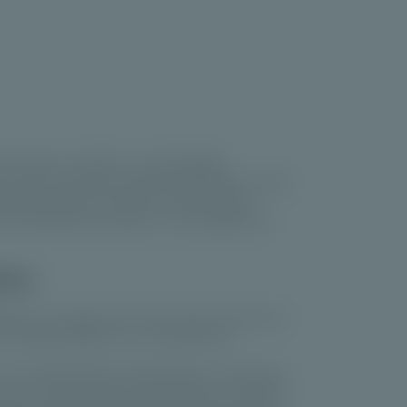
d scala aan spellen en aantrekkelijke
kunnen zijn wat je zoekt! Oranje Palace streeft
aring te bieden. Wij vinden Oranje Palace
 je allemaal kan bieden in onze uitgebreide
lace
dig op de hoogte zijn van de online casino's die
in de geschiedenis van Oranje Palace.
op de Nederlandse Kansspelmarkt. Hoewel het
ijn, is dat niet waar. Oranje Palace is namelijk