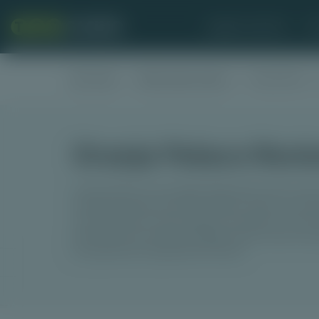
Legale casino's
B
Home
Online casino reviews
Oranje Palace
Oranje Palace Revi
Oranje Palace is een legaal Nederlands online cas
Voorheen heette dit casino Goldrun casino. Je kunt b
casino spellen en Keno spellen verwachten. Ook he
sportsbook. Dat maakt dit legale online casino een
een gevarieerd spelaanbod houden.