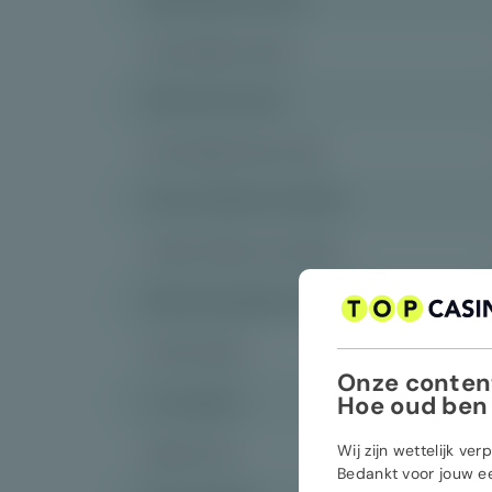
Nederlandse licentie
Aanmeldprocedure
Minimale storting
Stortingslimiet per dag
Storten tijdens het spelen
Zoeken tijdens het spelen
Maximale speelduur per dag
Gratis spelen
Onze content
Hoe oud ben 
Live support
Wij zijn wettelijk ve
Spelsoorten
Bedankt voor jouw eer