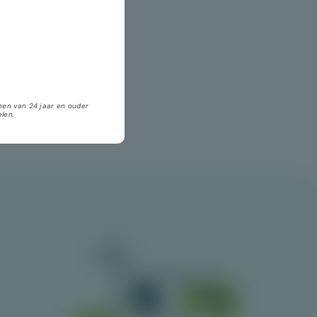
onen van 24 jaar en ouder
elen.