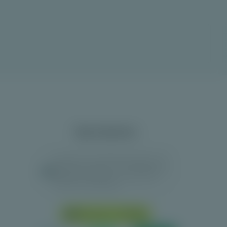
Top Casino's
Wij kunnen een vergoeding krijgen als jij je
aanmeldt via een link op onze website. Dit
heeft geen gevolgen voor jou als speler. De
aanbieders hebben geen invloed op de
content op onze website.
€10 gratis + €100