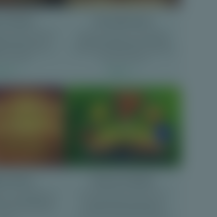
 of Santa
I Am Spartacus
ina casino spelletje
In deze 243 ways-to-win gokkast
arandeerd in de
verzamelen gladiatoren diverse
 Kun jij straks meer
modifiers zoals free spins, multipliers
us inslaan?
en speciale wilds.
elen
Spelen
ty Africa
Sevens & Books
s to win gokkast van
Een unieke Book of Ra kloon van
 een aantrekkelijke
provider Gamomat door zijn
ure in de free spins
compacte 3x3 opstelling en