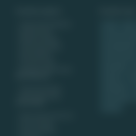
Populaire pagina's
Populaire tags
Legaal casino Nederland
Arcade
Bingo
Roulette tactiek
Live casino spel
Blackjack strategie
Cascading Reel
Casino gratis spelen
Bonus Kalender
Free spins bonu
Free spins casino
Kaartspellen
Bonussen zonder storting
Speel Bewust
Populaire
Pro
Tafelspellen
C
Verantwoord Spelen
Klacht online casino
Crash Games
Informatief:
Columns
Neem contact met ons op
Over Top Casino
Privacy Verklaring