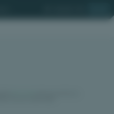
linfo
Meer
gokkast
Book of Dead
maak je erg veel kans op
ingen naar grote hoogtes stijgen.