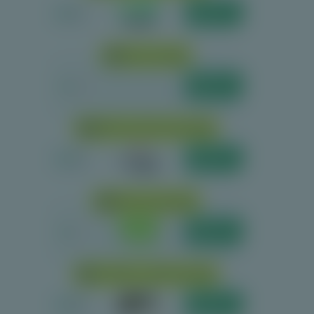
Spelen
9.1
Kies bonus
Spelen
8.6
€260 en 26 free spins
Spelen
8.2
200 free spins
Spelen
8.1
tot €100 + 1000 spins
Spelen
8.8