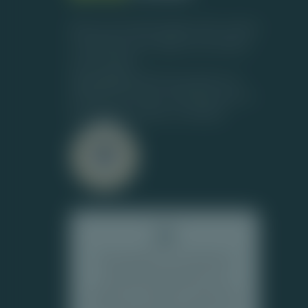
Alles over de beste legale online casino's
in Nederland met uitleg van de leukste
casino spellen.
Top-Casino.nl
heeft de juryprijs voor
website van het jaar 2025 gewonnen in
de categorie casino's en loterijen!
Online gokken is in Nederland
uitsluitend toegestaan voor
spelers van 18 jaar en ouder. Wij