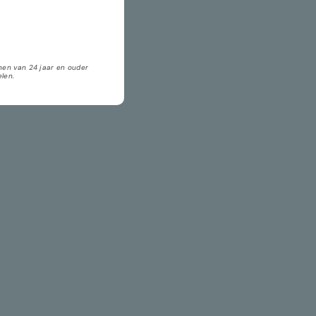
onen van 24 jaar en ouder
elen.