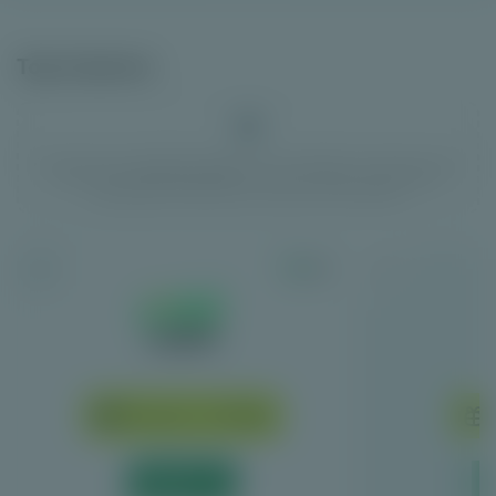
Top Casino's
Wij kunnen een vergoeding krijgen als jij je aanmeldt via een link op onze
website. Dit heeft geen gevolgen voor jou als speler. De aanbieders
hebben geen invloed op de content op onze website.
9.1
1
2
€10 gratis + €100
K
Spelen