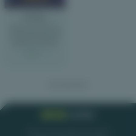
GemPops
Ontdek de unieke XPops en
Popscade mechanisme. Laat
je verrassen door een steeds
veranderend speelveld en
bijbehorende multipliers.
Spelen
Meer spellen laden
Alles over de beste legale online casino's