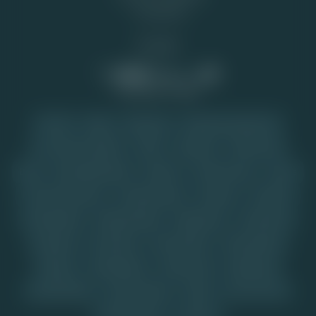
Disclaimer
Socials
Populaire tags
Arcade
Bingo
Blackjack
Klassieke gokkasten
Live casino spellen
Poker
Roulette
Video slots
Blog
Cascading Reels
Nieuws
Cluster pays
Craps
Free spins bonus
Fruitautomaat
Jackpot
Juridisch
Kaartspellen
Mega Moolah
Megaways
Onderzoek
Populaire
Promoties
Punto Banco
Rechtszaken
Respins
Tafelspellen
Casino tips
Wetgeving
Gokspelletjes
Crash Games
Plinko
Pick and Win
Clicker games
Columns