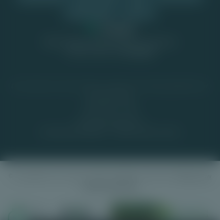
Clicker games
Columns
Wat vind jij van Top-Casino.nl? Laat een
review achter op
Trustpilot
De content op Top-Casino.nl mag niet worden gedeeld met
minderjarigen.
OpenOverGokken.nl
Verantwoord Spelen
Klacht online casino
© Copyright Top Casino 2026. All Rights reserved.
Wijzig jouw
cookievoorkeuren