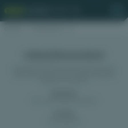
Home
Lidewij Boessenkool
Lidewij Boessenkool
Lidewij Boessenkool heeft van haar passies haar werk
gemaakt door zowel te kunnen schrijven als igaming
spelletjes uit te proberen.
Expertise
Slots, casino reviews, journalistiek
Functie
Senior copywriter