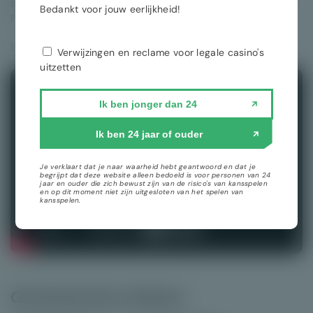
toekomst nog meer spelontwikkelaars het voorbeeld van
Bedankt voor jouw eerlijkheid!
Play’n GO en Evolution zullen volgen.
Bekijk het hele interview hier:
Verwijzingen en reclame voor legale casino's
uitzetten
Ik ben jonger dan 24
Ik ben 24 jaar of ouder
Je verklaart dat je naar waarheid hebt geantwoord en dat je
begrijpt dat deze website alleen bedoeld is voor personen van 24
jaar en ouder die zich bewust zijn van de risico's van kansspelen
en op dit moment niet zijn uitgesloten van het spelen van
kansspelen.
Gerelateerde artikelen