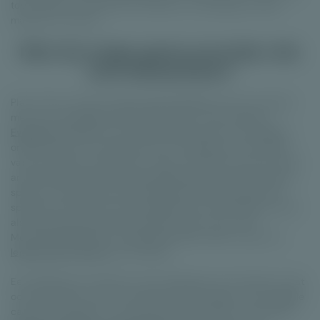
toe te staan, de taal aan te bieden en marketing in deze
markten te voeren.
Niet de enige game provider die
zich distantieert
Play’n GO is niet de enige spelontwikkelaar die zich steeds
meer van de illegale markt distantieert. Ook het grote
Evolution
blokkeert hun aanbod steeds vaker in de illegale
online casino’s. De spellen zijn niet volledig uit het aanbod
van die casino’s verdwenen, maar ze worden wel voor onder
andere Nederlandse spelers geblokkeerd. Als Nederlandse
speler zul je daarom bij veel illegale aanbieders geen live
spellen van Evolution meer tegenkomen. Dat betekent dat je
als Nederlander populaire spellen zoals Crazy Time,
Monopoly Big Baller en Lighting Roulette alleen nog in de
legale online casino’s
kunt spelen.
Een bijkomend voordeel van de blokkade van Evolution is dat
ook de spellen van hun dochterondernemingen uit de illegale
casino’s verdwijnen. Een aantal grote providers, waaronder