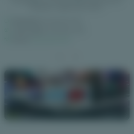
GO aangegeven dat het bedrijf geen spellen meer wil
aanbieden in illegale online casino’s.
Releasedatum:
11 september 2025
Laatste update:
12 september 2025
Auteurs:
Lidewij Boessenkool
Nieuws
Blog