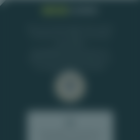
Alles over de beste legale online casino's
in Nederland met uitleg van de leukste
casino spellen.
Top-Casino.nl
heeft de juryprijs voor
website van het jaar 2025 gewonnen in
de categorie casino's en loterijen!
Online gokken is in Nederland