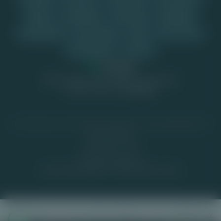
Populaire
Promoties
Punto Banco
Rechtszaken
Respins
Tafelspellen
Casino tips
Wetgeving
Gokspelletjes
Crash Games
Plinko
Pick and Win
Clicker games
Columns
Wat vind jij van Top-Casino.nl? Laat een
review achter op
Trustpilot
De content op Top-Casino.nl mag niet worden gedeeld met
minderjarigen.
OpenOverGokken.nl
Verantwoord Spelen
Klacht online casino
© Copyright Top Casino 2026. All Rights reserved.
Wijzig jouw