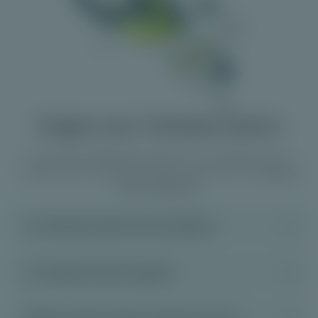
Vragen over Tombola Casino
Een aantal veelgestelde vragen over het legale casino
Tombola. Meer informatie vind je in de review van
Tombola
casino Nederland
.
Is Tombola Casino betrouwbaar?
Is Tombola Casino legaal?