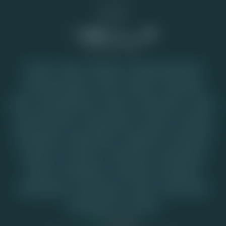
Socials
Populaire tags
Arcade
Bingo
Blackjack
Klassieke gokkasten
Live casino spellen
Poker
Roulette
Video slots
Blog
Cascading Reels
Nieuws
Cluster pays
Craps
Free spins bonus
Fruitautomaat
Jackpot
Juridisch
Kaartspellen
Mega Moolah
Megaways
Onderzoek
Populaire
Promoties
Punto Banco
Rechtszaken
Respins
Tafelspellen
Casino tips
Wetgeving
Gokspelletjes
Crash Games
Plinko
Pick and Win
Clicker games
Columns