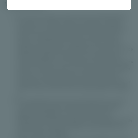
Voorwaarden
Net zoals bij andere casino’s moet je minimaal 18 jaar
oud zijn om te mogen spelen bij Tombola. Tombola
behoudt het recht om na te gaan bij bijvoorbeeld de
bank of je daadwerkelijk 18 jaar oud bent indien er
twijfel is. Daarnaast kan Tombola op ieder moment
bepaalde documenten opvragen als er twijfel is over de
speler zijn leeftijd of herkomst van het geld. Mocht
Tombola twijfelen over de herkomst van het geld van de
speler, dan kunnen zij hier een onderzoek naar instellen.
Dit doen ze bijvoorbeeld als een speler hele grote
bedragen per dag rondspeelt. Bij het onderzoek zal de
speler moeten aantonen dat het geld legaal verkregen
is.
Als er gesproken wordt met de klantenservice zal de
communicatie altijd versleuteld worden zodat alle
gegevens veilig blijven. Op deze manier kan je
bijvoorbeeld je bankrekeningnummer doorgeven aan de
klantenservice indien dit nodig is zonder bang te zijn
dat er mensen meekijken.