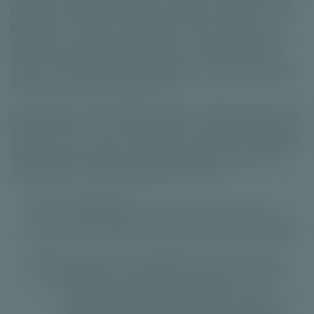
heeft de website geen rustige uitstraling en ziet alles er wat
goedkoop uit. Totdat je registreert kan je de spellen niet
bekijken, wat opnieuw een minpunt is. Als je eerst wilt zien
wat het aanbod is bij Tombola dan ben je afhankelijk van
reviews. De laadtijden zijn redelijk goed, je hoeft niet lang te
wachten tot een pagina geladen is.
De registratie is overzichtelijk doordat ze hebben gekozen om
het hele scherm ervoor te gebruiken. Zo is alles lekker groot
en goed te zien. De bonus wordt echter tijdens de registratie
constant groot getoond, dit zie je bij andere casino’s niet
vaak gebeuren. De registratie gaat als volgt:
Vul je e-mailadres in
Vul de code in die je in je mailbox hebt ontvangen
Vul je contactgegevens, Burgerservicenummer en IBAN
in
Nu is het tijd om je te identificeren. Hiervoor wordt
gebruikgemaakt van iDIN. Kies je bank en ga verder
Nu moet je afbeeldingen uploaden van je
identificatiebewijs. Je kan hiervoor je paspoort,