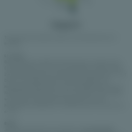
Support
Tombola heeft meerdere opties om de klantenservice te
bereiken.
Live chat
Bij Tombola kan je altijd een bericht sturen via de live chat.
Echter werkte dit voor ons niet. Wij kregen te maken met de
Zweedse klantenservice waarbij alles werd geschreven in het
Duits. In het Engels hebben wij toen gevraagd om de
Nederlandse klantenservice, maar wij kregen bericht dat de
Nederlandse klantenservice het te druk heef. Echter kregen
we een paar seconden later alsnog bericht van een
Nederlandse medewerker. De website werkt dus nog niet op
en top.
Bellen
Je kan de klantenservice ook bellen via
020 369 9099
.