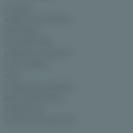
Over Tombola
Handige info over Tombola Bingo
Website Tombola
Casino spellen Tombola
Tombola bonus en voorwaarden
Storten en Uitbetalen
Support
Is Tombola veilig en betrouwbaar?
Klachten Tombola Nederland
Veelgestelde vragen
Laat een review of comment achter