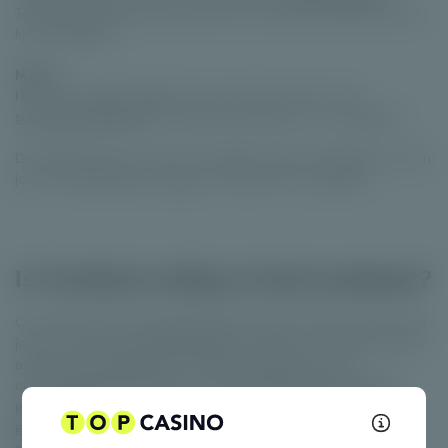
Tombola geeft aan dat je binnen 8 seconden iemand aan de
lijn zult hebben.
Mailen
Het is ook altijd mogelijk om een mail te sturen naar
support@tombola.nl
. Ze zullen dan binnen 4 uur reageren.
De klantenservice is dus in meerdere talen bereikbaar. Zo kan
je in het Nederlands, Engels en Duits met ze spreken.
Is Tombola veilig en betrouwbaar?
Op het moment dat je gaat spelen bij een online casino moet
je een hoop persoonlijke gegevens invullen. Zo moet je onder
andere je adresgegevens, bankrekeningnummer en
contactgegevens invullen. Je wilt natuurlijk niet dat deze
gegevens zomaar bij iedereen terecht kunnen komen. Wij
gaan dan ook kijken of Tombola goed omgaat met de
gegevens en of deze veilig zijn bij ze.