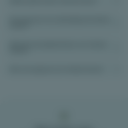
Welke spellen biedt Tombola Casino?
Hoe lang duurt een uitbetaling bij Tombola
Casino?
Wat zijn de betaalmethoden van Tombola
Casino?
Wie is de eigenaar van Tombola Casino?