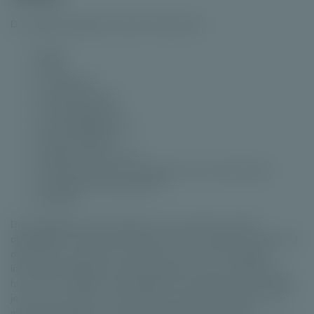
De volgende gegevens slaat Tombola op:
Naam
Adres
E-mailadres
Telefoonnummer
Contactgegevens
Transactiegegevens
Geboortedatum
Burgerservicenummer
Fraudecontroles of meldingen over je transacties
Geweigerde betaalkaarten
Klachten.
Dit zijn gegevens die volgens de wet moeten worden
opgeslagen. Daarnaast worden ook alle voorkeuren ingesteld
die aan je account zijn verbonden. Je kan ook vrijwillig
informatie opgegeven zoals je geslacht, maar Tombola zal
hier niet om vragen. Deze gegevens worden bewaard zolang
je account actief is. Als je account eenmaal inactief is dan
worden de gegevens nog een aantal jaren bewaard