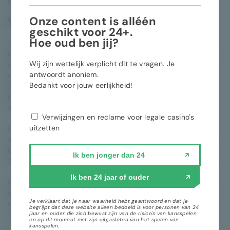
Onze content is alléén
Vergunningen
geschikt voor 24+.
Hoe oud ben jij?
Tombola heeft een vergunning gekregen van de
Kansspelautoriteit om kansspelen op afstand aan te bieden
Wij zijn wettelijk verplicht dit te vragen. Je
in Nederland. Deze vergunningsaanvraag is erg streng, dus
antwoordt anoniem.
dit geeft al aan dat ze voldoen aan de wetgeving. Omdat
Bedankt voor jouw eerlijkheid!
Tombola zelf haar spellen maakt, blijven al je gegevens
binnen het bedrijf en worden ze niet gedeeld met
softwareproviders. Dat is een groot pluspunt.
Verwijzingen en reclame voor legale casino's
uitzetten
In Engeland heeft Tombola al een flinke reputatie weten te
verkrijgen. Zo wonnen zij in 2016 en 2019 de prijs voor de
beste aanbieder van
bingospellen
. Daarnaast wonnen ze in
Ik ben jonger dan 24
2019 ook nog de prijs voor het beste eigen gemaakte spel.
Ik ben 24 jaar of ouder
Naast de vergunning in Nederland heeft Tombola dus ook
een vergunning in Engeland. Dit is ook een vergunning die je
Je verklaart dat je naar waarheid hebt geantwoord en dat je
niet zomaar krijgt. Als laatste hebben ze in Gibraltar een
begrijpt dat deze website alleen bedoeld is voor personen van 24
vergunning om kansspelen aan te bieden.
jaar en ouder die zich bewust zijn van de risico's van kansspelen
en op dit moment niet zijn uitgesloten van het spelen van
kansspelen.