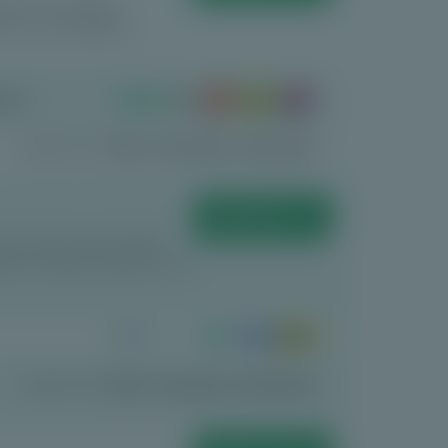
jzen die ze hebben
 over verschillende
llen
Spelsoorten:
Slots
,
Live Casino
,
Sportbook
Meld je aan
 Het online casino biedt
tform waarop je speelt is van
Spelsoorten:
Slots
,
Live Casino
,
Sportbook