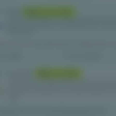
Kansino
€25 gratis + €200
Kansino (voorheen Batavia) is een legaal Nederlands casino me
spellen. Geen sportsbook en ook krijg je geen bonus. Lees de
Kansino review
alen binnen 15 minuten
Héél véél slots
Handige website en sp
ellen:
4600+
RTP Kansino
94,25 %
Oranje Palace
100% tot €250
Oranje Palace is een legaal Nederlands online casino met een
videoslots, live casino spellen en Keno spellen verwachten. O
Oranje Palace een goede keuze voor spelers die graag uit ee
review
spelaanbod
Al actief sinds 2013
Regelmatige bonussen