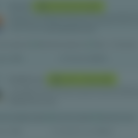
Betnation
€ 100 of 100 free spins
Betnation is een legaal Nederlands casino met een goklicenti
sportsbook aan te bieden. Lees alles over Betnation casino in
casino recensie.
Lees de Betnation review
elle registratie
Nederlandse eigenaren
Slingo + Crash game
ellen:
2750
RTP Betnation
94,25 %
BetMGM Casino
tot €100 + 1000 spins
Als onderdeel van MGM Resorts International heeft BetMGM 
sportwedden. Maar ook voor live casino en slots kan je zeker
BetMGM Casino review
ksvriendelijke website
Exclusieve spellen
Goede bonussen
ellen:
1826
RTP BetMGM Casino
94,84 %