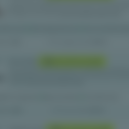
In deze online Leovegas casino review lees je over de vele pri
gewonnen, het uitmuntende mobiele casino en de grote bonus
stortingen met free spins
Lees de Leovegas Casino review
obiel casino
Meermalig prijswinnaar
Veel verschillende spe
ellen:
2250
RTP Leovegas Casino
94,28 %
Circus Casino
€250 of 100 free spins
Circus.nl heeft sinds maart 2022 een vergunning in Nederland.
naast gokkasten ook sportsbetting en live casino aan. Het pla
Gaming1.
Lees de Circus Casino review
dig VIP-programma
Eigen sportsbook
Innovatief casino
ellen:
4000
RTP Circus Casino
94,93 %