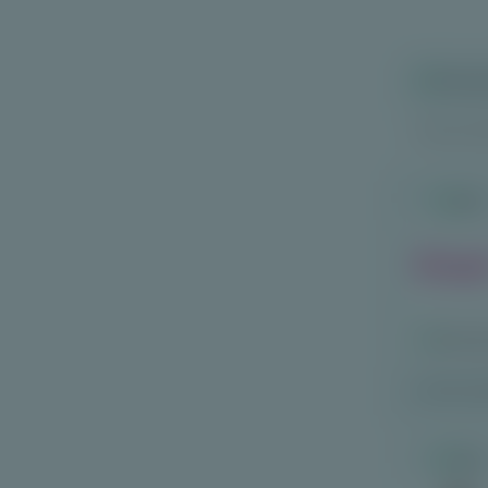
Ook sp
Aantal sp
8.6
Veel s
Aantal sp
8.6