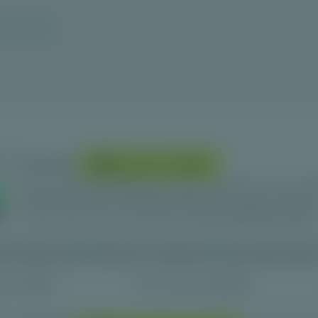
amenstellen.
OneCasino
€10 gratis + €100
OneCasino scoort pluspunten met hun exclusieve slots en ge
klanttevredenheid is erg hoog zo blijkt uit de casino reviews 
zonder storten uniek in Nederland.
Lees de OneCasino review
eert eigen slots
€10 bonus na registratie
Zeer goede suppo
ellen:
2250
RTP OneCasino
95,43%