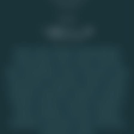
Disclaimer
Socials
Populaire tags
Arcade
Bingo
Blackjack
Klassieke gokkasten
Live casino spellen
Poker
Roulette
Video slots
Blog
Cascading Reels
Nieuws
Cluster pays
Craps
Free spins bonus
Fruitautomaat
Jackpot
Juridisch
Kaartspellen
Mega Moolah
Megaways
Onderzoek
Populaire
Promoties
Punto Banco
Rechtszaken
Respins
Tafelspellen
Casino tips
Wetgeving
Gokspelletjes
Crash Games
Plinko
Pick and Win
Clicker games
Columns