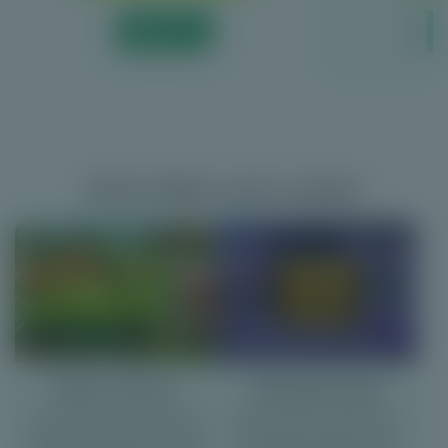
Spelen
Sticky Wilds casino spellen
Back to Venus
Wild West Gold
Back to Venus is een vervolg
Deze spannende gokkast met
op ’It Came From Venus’ met
Wilde Weste-thema bevat