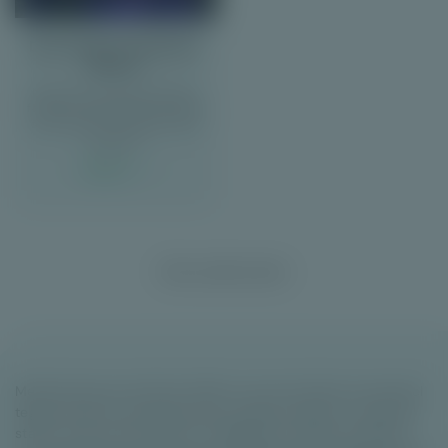
Dark King: Forbidden
Riches
Netent slot met een duister,
fantasy thema. Bevat een free
spins bonus met Sticky Wild
Hotspots.
Spelen
Meer spellen laden
Meestal loop je de Sticky Wilds in een Free Spins-bonusspel
tegen het lijf. De speciale wild-symbolen blijven in dit geval
staan tot de bonus feature is afgelopen. Andere varianten