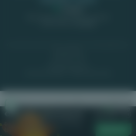
Wat vind jij van Top-Casino.nl? Laat een
review achter op
Trustpilot
De content op Top-Casino.nl mag niet worden gedeeld met
minderjarigen.
OpenOverGokken.nl
Verantwoord Spelen
Klacht online casino
© Copyright Top Casino 2026. All Rights reserved.
Wijzig jouw
cookievoorkeuren
€10 Gratis Speeltegoed
Direct na aanmelding, zonder storting
meer info
(24+)