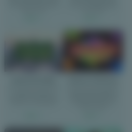
dezelfde vleesetende planten
een free spins bonus met
als voorheen, alleen met een
mystery vermenigvuldiger en
vleugje ruimte.
sticky Wilds.
Spelen
Spelen
Wonderland Wilds
Starburst XXXtreme
Spring door het konijnenhol en
De all-time classic Starburst
maak kans op mooie
gokkast heeft eindelijk een
geldprijzen in deze sprookjes
vervolg gekregen. Nieuw zijn
video slot van StakeLogic.
de random multipliers en
XXXtreme spins.
Spelen
Spelen