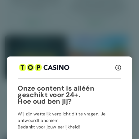
vrouwen in dirndls en nog
Abyssways spelmechanisme
meer bier.
welke actief wordt in de gratis
spins bonusronde.
Spelen
Spelen
Onze content is alléén
Cthulhu
The Dog House
geschikt voor 24+.
Kom oog in oog te staan met
Snoezige honden staan
Hoe oud ben jij?
de angstaanjagende Cthulhu
centraal in deze Pragmatic
in deze slot game met een
Play gokkast met sticky,
bonusronde vol epische
multiplier Wilds.
Wij zijn wettelijk verplicht dit te vragen. Je
gevechten en winsten.
antwoordt anoniem.
Spelen
Spelen
Bedankt voor jouw eerlijkheid!