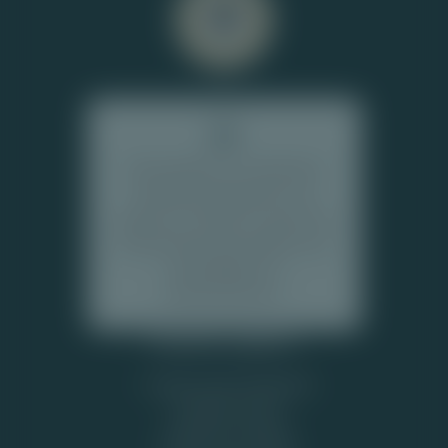
Online gokken is in Nederland
uitsluitend toegestaan voor
spelers van 18 jaar en ouder. Wij
ondersteunen geen gokken door
minderjarigen en
jongvolwassenen.
Populaire pagina's
Legaal casino Nederland
Roulette tactiek
Blackjack strategie