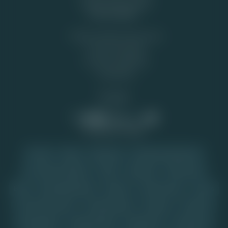
Klacht online casino
Informatief:
Neem contact met ons op
Over Top Casino
Privacy Verklaring
Disclaimer
Socials
Populaire tags
Arcade
Bingo
Blackjack
Klassieke gokkasten
Live casino spellen
Poker
Roulette
Video slots
Blog
Cascading Reels
Nieuws
Cluster pays
Craps
Free spins bonus
Fruitautomaat
Jackpot
Juridisch
Kaartspellen
Mega Moolah
Megaways
Onderzoek