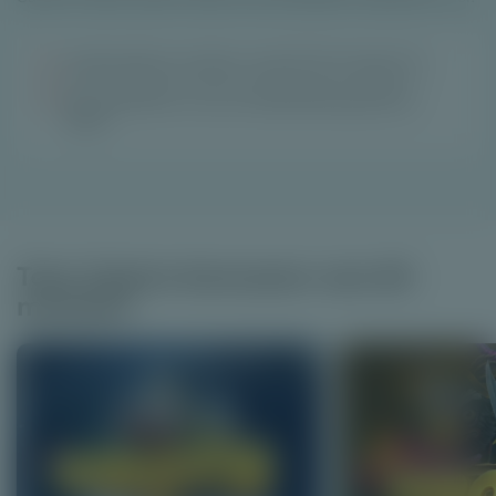
welkomstbonus alleen vanaf € 20 of hoger (1).
het ontbreken van een loyaliteitsprogramma
(0,5).
Toto Casino bonussen van dit
moment