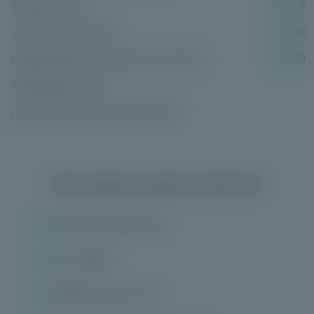
Support bij Toto
8.5
Is TOTO Casino veilig?
9.0
Spelerservaring en Klachten Toto Casino
8.0
Veelgestelde vragen
Laat een review of comment achter
Toto Casino review in het kort
Gevarieerd spelaanbod
Live-wedden
Uitbetalen binnen 1 uur