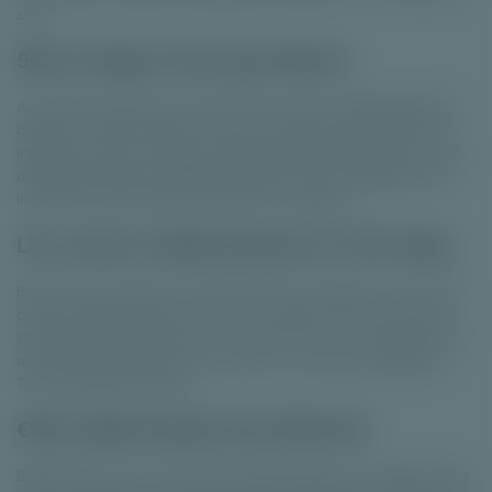
stuk.
50x je inleg in het sportsbook
Als nieuwe speler kun je bij TOTO een sport welkomstbonus
claimen. Op dit moment is dat een bonus waarbij je 50x je
inleg kunt winnen. Plaats je eerste weddenschap op een van
de geselecteerde weddenschappen en win mogelijk 50x je
inzet. Jouw inzet mag maximaal € 1 bedragen.
Live casino welkomstbonus: € 50 chips
Ben je fan van het live casino? Dan kun je kiezen voor de live
casino welkomstbonus van TOTO. Claim de bonus, doe een
storting van minimaal € 20, zet die € 20 in en ontvang € 50
aan free chips voor het live casino. De chips zijn geldig op
TOTO Lightning Roulette.
€30 welkomstbonus bij Winnitt
Bij Winnitt kun je nu €30 aan welkomstbonus ontvangen. Hier