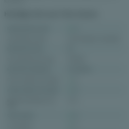
Nederland.
Handige info over Toto Casino
Ja
Nederlandse licentie
iDin óf paspoort uploaden
Aanmeldprocedure
€5
Minimale storting
€15.000
Stortingslimiet per dag
niet bekend
Maximale uitbetaling
Ja
Storten tijdens het spelen
Ja
Zoeken tijdens het spelen
8 uur
Maximale speelduur per
dag
Ja
Gratis spelen
Ja
Live support