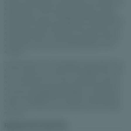
spellen te zoeken tijdens het spelen van een casinospel. Ook
kan je tijdens het spelen je saldo opwaarderen, het spel
favoriet maken, en is er informatie van het spel aanwezig
zoals het aantal winlijnen en de
RTP
. Wat wij ook goed vinden
(dat doet Top-Casino namelijk zelf ook) is de optie om het
spel met demo geld uit te proberen. Dit houdt in dat je een
demo speelt en dus niet met je eigen geld. Met een kleine
switch aan/uit zetten, speel je met je banksaldo, of met
speelgeld.
Tegenwoordig heeft Toto ook
Winnitt
in het assortiment, wat
een soort casino in een casino is. Het prettige hieraan is dat
je er niet nog een keer voor hoeft in te schrijven. Je kunt er
direct terecht met je Toto account. Bij Winnitt focussen ze
zich op een ander aanbod zoals bingo. Het is daarmee dus
wel echt een toevoeging op het reguliere Toto. Wat verder
opvalt is dat WINNITT zich richt op het vrouwelijke publiek,
met de roze uitstraling en het enkel gebruik van vrouwelijke
mascottes.
Registreren bij Toto