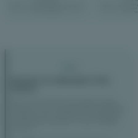
Deelname 24+. Wat kost gokken jou? Stop op tijd.
Deelname 24+. Wat kost g
Algemene voorwaarden en bonusvoorwaarden
Algemene voorwaarden
zijn van toepassing.
zijn van t
8.8
Storten en uitbetalen Toto
Casino
Storten is bij TOTO Casino enkel mogelijk met
iDeal
.
Uiteraard is dit wel de meest gebruikte betaalmethode
in Nederland, maar we hadden toch wel graag gezien
dat bijvoorbeeld creditcards of Trustly ook mogelijk
zouden zijn.