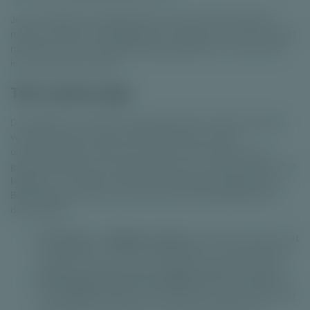
Je kunt tijdens de registratieprocedure bij TOTO gebruik
maken van iDIN om je gegevens te verifiëren. Kun of wil je dat
niet? Dan kun je je ook handmatig registreren. Dat kost wel
iets meer tijd en moeite.
Toto casino app
De website van TOTO is erg goed gevuld. Hoewel dat zeker
voordelen heeft, maakt het de site soms ook wat
onoverzichtelijk. Dat kan een reden zijn dat TOTO ervoor
gekozen heeft om hun spelaanbod in hun mobiele apps los te
koppelen. Ze hebben twee verschillende apps gelanceerd.
Beide apps zijn zowel op iOS als op Android apparaten te
downloaden.
TOTO Sport - Wedden op Sport
is de app waarin je het
sportsbook van TOTO kunt gebruiken. Je kunt hiermee
zowel live als pre-match weddenschappen afsluiten.
TOTO Casino Slots & Live Games
geeft je toegang tot
het volledige casino en live casino van TOTO. Ook is het