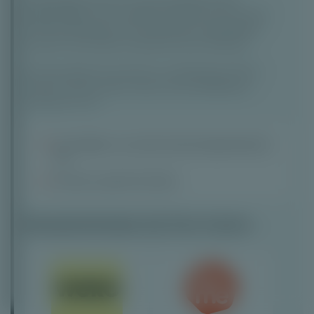
aangevraagd. Dit is wettelijk verplicht en hier houdt
TOTO zich keurig aan. Dus ook kleine uitbetalingen
(vanaf € 0,01) staan razendsnel op je rekening.
We beoordelen het storten en uitbetalen bij TOTO
Casino in deze casino review met een
8,75
door
minpunten voor:
het hebben van slechts één betaalmethode
(1).
storten vanaf € 5 (0,25).
Betaalmethoden bij Toto Casino