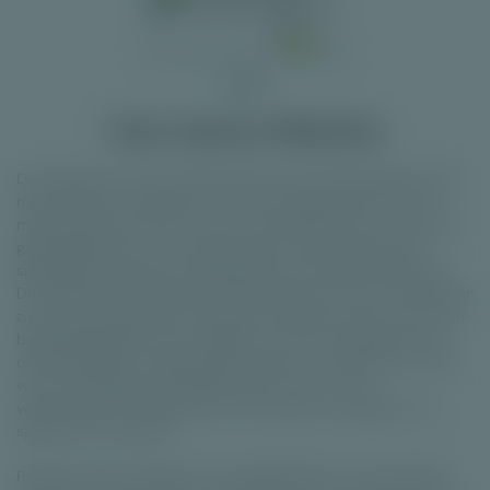
10
Toto Casino Website
De website van Toto Casino heeft op het eerste gezicht veel
meer linkjes en knoppen dan wat we gewend zijn van de
meeste online casino's. Er zijn 2 menu balken met - naast de
gebruikelijke links - ook directe links naar bijvoorbeeld;
speluitleg, top spellen, tafelspellen en verantwoord spelen.
Dit maakt het wat minder overzichtelijk. Het zou net wat beter
zijn om bijvoorbeeld een sidebar te hebben waar je snel naar
bepaalde pagina's kunt navigeren. DIt zou het geheel veel
overzichtelijker en opgeruimder maken. De website van Toto
was in het begin nog redelijk zwaar, maar er zijn
verbeteringen doorgevoerd en het laden van pagina's en
spellen is nu snel zat.
Positief aan de website is de mogelijkheid om naar andere