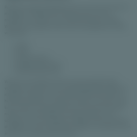
Registreren gaat gemakkelijk bij Toto en zal niet meer dan 10
minuutjes in beslag nemen. Allereerst dien je jouw e-
mailadres in te vullen en een wachtwoord aan te maken.
Wanneer je dit gedaan hebt moet je al je gegevens invullen,
waaronder:
Naam
Adres
Geboortedatum
Burgerservicenummer
Bankrekeningnummer
Wanneer je dit gedaan hebt kun je jouw identiteit laten
verifiëren door een foto van je identiteitsbewijs, paspoort of
rijbewijs te uploaden. Via je telefoon gaat dit het snelst. Je
hoeft dan enkel de qr-code op je scherm te scannen en de
link te openen. Als alternatief kun je ook de link naar jezelf
mailen, wat vooral handig is bij oudere telefoons. Het
uploaden en de controle gaan vervolgens erg snel. Wanneer
dit gedaan is hoef je enkel nog je limieten in te stellen en ben
je klaar om te gaan spelen bij Toto!