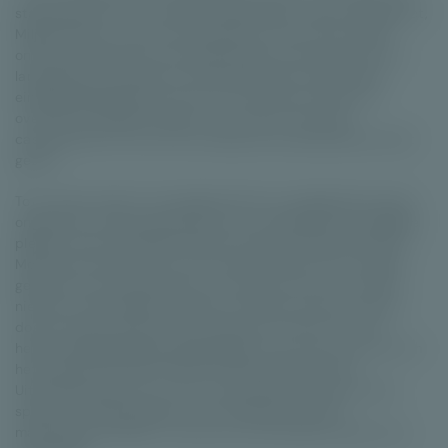
staatsbedrijf, met de merken Staatsloterij, Lotto, Eurojackpot,
Miljoenenspel, Lucky Day, Krasloten en dus TOTO. Mede
onder aanvoering van de Nederlandse Loterij heeft het zo
lang geduurd voordat de online gokmarkt in Nederland
eindelijk gelegaliseerd werd. De connecties binnen de
overheid en politiek zorgen ervoor dat in de online
casinowereld Toto toch een beetje als buitenbeentje wordt
gezien.
Toto casino heeft in de beginperiode van legalisering volop
ongerichte reclame gemaakt op tv en eigenlijk alle mogelijke
plekken waar potentiële spelers konden worden gevonden.
Mede door deze manier van reclame maken zijn er vragen
gesteld in de tweede kamer en werden er per 1 juni 2022
nieuwe reclameregels ingevoerd. Gerichte online reclame
doet Toto pas sinds het 2e kwartaal van 2022. Ook wij
hebben
kritiek geuit op Toto casino
. Toch kunnen wij niet om
het product van Toto casino en sportsbetting heen.
Uiteindelijk gaat het er ons om dat jij bij het beste casino
speelt, en onafhankelijk van de bedrijfsvoering of
marketingtechnieken is Toto een van de beste casino's van