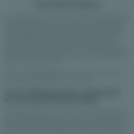
Toto Casino Bonus
De welkomstbonus bij Toto casino verandert regelmatig. Soms
is het een cashbonus, soms free spins en ook wel eens een
aanmeldbonus (dus nog zonder storting te hoeven maken).
Over het algemeen hebben de bonussen bij Toto altijd een
mooie positieve waarde en goede voorwaarden. Welke
bonussen er op dit moment gelden kun je onderaan dit blok
vinden. Alle bonussen en acties bij Toto zijn alleen geldig voor
spelers van 24 jaar en ouder.
Er is geen loyaliteitsprogramma in het casino en ook zijn er
niet vaak slot toernooien, dat is wel jammer.
Casino Welkomstbonus: Speel €20
en ontvang 200 Gratis Spins
De welkomstbonus bij Toto op een eerste storting bestaat op
dit moment uit 200 free spins op Pirots 5. Claim de bonus,
doe een minimale storting van € 20 en speel vervolgens € 20
in het casino. Daarna ontvang je 200 spins t.w.v. € 0,20 per