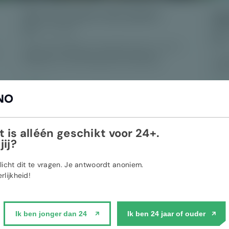
Waar kan je gratis online gokken?
€50
Cas
12 nov 2024
0
Gratis online gokken is een goede manier om nieuwe
e
gokkasten te ontdekken of oude favorieten te
711 C
herbeleven. Er zijn in Nederland verschillende
spect
manieren om gratis online te gokken. Ik leg je uit hoe je
onlin
de leukste videoslots kan spelen zonder geld uit te
neemt
Lezen
Leze
geven.
meed
 is alléén geschikt voor 24+.
jij?
rplicht dit te vragen. Je antwoordt anoniem.
lijkheid!
Onze top-3 kerstpromoties 2022 bij
Chri
online casino’s
1
Ik ben jonger dan 24
Ik ben 24 jaar of ouder
17 dec 2020
Tot e