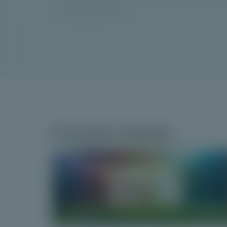
promoties blogs en nieuws
Promoties artikelen