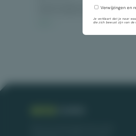
Bij One Casino maak je momenteel kans op een
Verwijzingen en r
compleet verzorgde reis naar Curaçao voor twee
personen. Dit Caribische paradijs is dé place to be
voor zonaanbidders en duikliefhebbers dankzij de
Je verklaart dat je naar wa
Lezen
die zich bewust zijn van de 
prachtige koraalriffen. We kunnen het niet helpen om
nu al weg te dromen…Top-Casino vertelt je snel hoe jij
deze topvakantie kunt winnen.
Alles over de beste legale online casino's
in Nederland met uitleg van de leukste