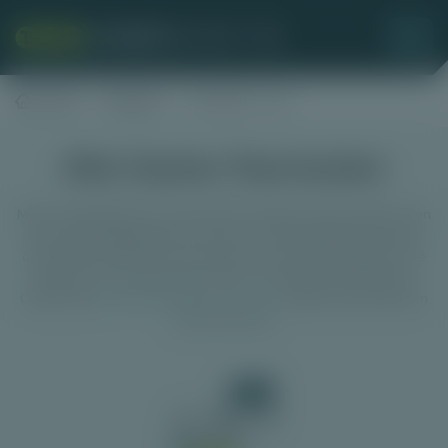
Home
Bonussen
Toernooien
Alle Casino Toernooien
Met de organisatie van toernooien voegen online casino’s een
extra spanningselement toe aan hun casinospellen. Bij een
casino slots toernooi concurreer je met andere spelers. Hoe
hoger je in het klassement komt, hoe hoger de beloning.
Onder meer
Fair Play Casino
en
TOTO
houden elke week een
ander toernooi.