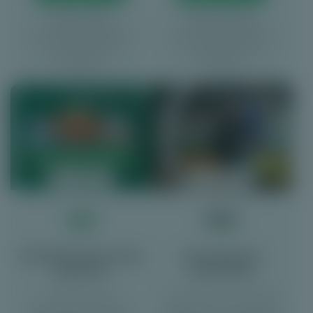
unibet review
Fairplay online
Deelname 24+. Wat kost gokken
Deelname 24+. Wat kost gokken
jou? Stop op tijd. Algemene
jou? Stop op tijd. Algemene
voorwaarden en
voorwaarden en
bonusvoorwaarden zijn van
bonusvoorwaarden zijn van
toepassing.
toepassing.
Toernooi
Live
Live
Toernooi
€ 10.000 Game Show
Doorlopende
Specials
toernooien
Permanente bonus
22 jul 2026
t/m
31 dec 2026