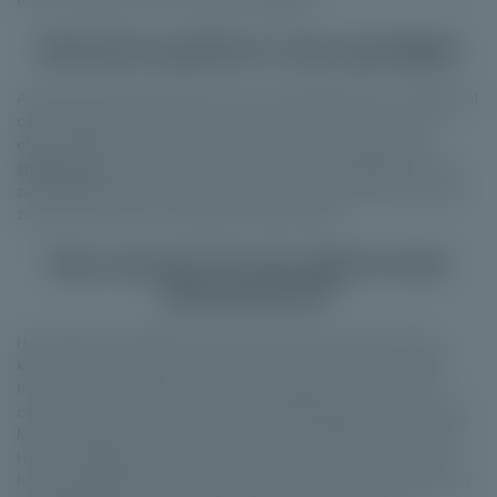
en ten minste 20 cent per spin uitgeven.
Selectie spellen in de spotlight
Aan een casino toernooi zijn over het algemeen een handjevol
casinospellen verbonden. Het casino maakt hiervoor zijn
eigen selectie. Op basis van een thema of op basis van
spelprovider
. Organiseert de online kansspelaanbieder een
zomertoernooi? Dan kan je slotmachines verwachten waarin
zon, zee, strand en cocktails centraal staan.
Hoe verover ik een plek in het
klassement?
Het ultieme doel tijdens een casino toernooi is om in het
klassement te komen. Hoe hoger jouw plek op de ranglijst,
hoe hoger jouw prijs is. In de voorwaarden vermeldt het
casino hoe de rangschikking van het klassement plaatsvindt.
Meestal gebeurt dit op basis van het RTP (Return to Player).
Het is in dit geval aan jou als deelnemer de taak om een zo
hoog mogelijk RTP te behalen. Daarmee wordt in dit geval de