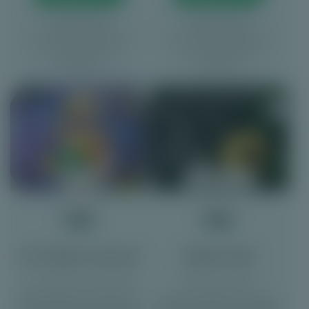
unibet review
unibet review
Deelname 24+. Wat kost gokken
Deelname 24+. Wat kost gokken
jou? Stop op tijd. Algemene
jou? Stop op tijd. Algemene
voorwaarden en
voorwaarden en
bonusvoorwaarden zijn van
bonusvoorwaarden zijn van
toepassing.
toepassing.
Toernooi
Sports
Toernooi
€ 5 miljoen toernooi
Golden Goal
6 mrt 2026
t/m
14 jan 2027
Permanente bonus
Speel geselecteerde Playtech
Doe elke week gratis mee met