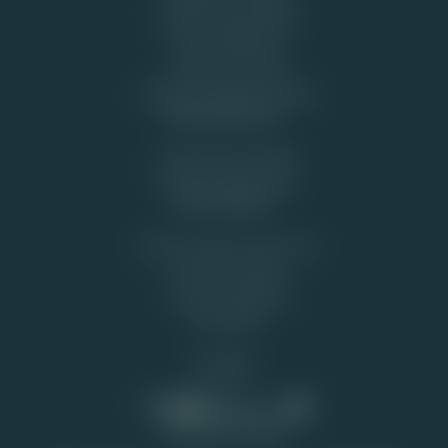
Casino gratis spelen
Bonus Kalender
Free spins casino
Bonussen zonder storting
Speel Bewust
Verantwoord Spelen
Klacht online casino
Informatief:
Neem contact met ons op
Over Top Casino
Privacy Verklaring
Disclaimer
Socials
Populaire tags