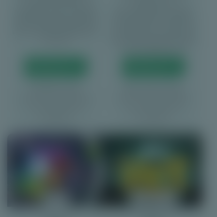
één weekend juist te
klassement. Je
voorspellen. Je kunt wekelijks
gecombineerde 25 hoogste
deelnemen. Naast de jackpot
scores bepalen jouw plek in
van € 1.000.000 maak je ook
het klassement. Jouw plek op
kans op andere geldprijzen en
de ranglijst aan het eind van
free bets.
elke promotieperiode bepaalt
of je een geldprijs wint.
Meld je aan
Meld je aan
betmgm review
365 casino review
Deelname 24+. Wat kost gokken
Deelname 24+. Wat kost gokken
jou? Stop op tijd. Algemene
jou? Stop op tijd. Algemene
voorwaarden en
voorwaarden en
bonusvoorwaarden zijn van
bonusvoorwaarden zijn van
toepassing.
toepassing.
Toernooi
Bingo
Toernooi