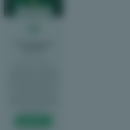
Toernooi
Free Spins
TOTO Weekend
toernooi
Permanente bonus
Elke week kun je bij TOTO
meedoen aan een Weekend
Toernooi met een prijzenpot
van € 6200. Eindig in de top
250 van het klassement om in
de prijzen te vallen. De
hoofdprijs bedraagt € 2500.
De prijzen voor de plekken 11
t/m 250 worden uitgekeerd
als free spins.
Meld je aan