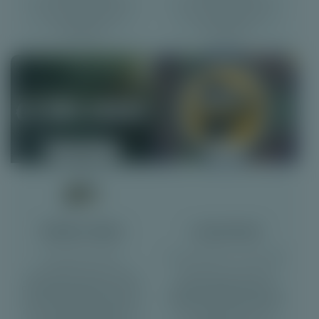
Deelname 24+. Wat kost gokken
Deelname 24+. Wat kost gokken
jou? Stop op tijd. Algemene
jou? Stop op tijd. Algemene
voorwaarden en
voorwaarden en
bonusvoorwaarden zijn van
bonusvoorwaarden zijn van
toepassing.
toepassing.
Sports
Toernooi
Toernooi
Golden Goals
Lucky Rush
Permanente bonus
24 apr 2026
t/m
17 jan 2027
De BetMGM Golden Goals
Verzamel punten door
promotie is jouw kans om tot
geselecteerde spellen te
wel €1.000.000 te winnen
spelen bij Bet365 en plaats
door 6 voetbaluitslagen voor
jezelf in het Lucky Rush