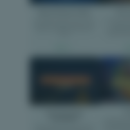
Moon Princess Trinity
Fire i
De prinsessen Storm, Star en Love
In deze extreem
staan je bij in deze cluster pays slot
zorgen xB
waarin je tot 4000x de inzet kunt
ontploffingen.
winnen.
biedt tot 46
Spelen
Sp
Pi
Christmas Plaza
DoubleMax
De eigenwijze
Studios bezoek
In de base game en bonusronde van
in de videoslot