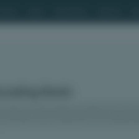
onussen
Spellen
Blog & Nieuws
Speel slim
Spe
cading Reels
ir. Zodra een winnende combinatie van symbolen op het scherm ve
 volledig nieuwe symbolen binnen eenzelfde spin, krijg jij als sp
te laten draaien. Aan de cascading feature zit over het algemeen g