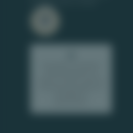
de categorie casino's en loterijen!
Online gokken is in Nederland
uitsluitend toegestaan voor
spelers van 18 jaar en ouder. Wij
ondersteunen geen gokken door
minderjarigen en
jongvolwassenen.