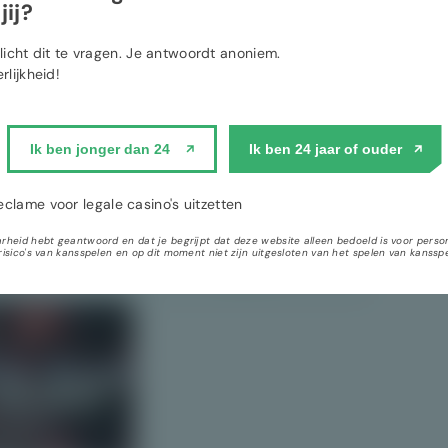
jij?
rplicht dit te vragen. Je antwoordt anoniem.
lijkheid!
Ik ben jonger dan 24
Ik ben 24 jaar of ouder
 Olympus 100
Max Megaways
bij Zeus, Hades en
In deze video slot met 5 bonus
eclame voor legale casino's uitzetten
p een goddelijke
modifiers en bonus buy draait alles
Rise of Olympus 100
om de avontuurlijke missies van een
Play´n Go.
geheim agent.
arheid hebt geantwoord en dat je begrijpt dat deze website alleen bedoeld is voor pers
risico's van kansspelen en op dit moment niet zijn uitgesloten van het spelen van kanssp
elen
Spelen