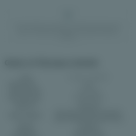
Alle casinospellen zijn kansspelen. Dit betekent dat je geen invloed
hebt op de uitkomst. Elke nieuwe inzet heeft telkens dezelfde
winkans. Er bestaat geen strategie om consistent te winnen met
kansspelen.
Gates of Olympus details
Inzet:
€ 0,20 - € 100,00
Max RTP:
96.5%
Volatiliteit:
Zeer hoog
Max. winst:
€ 500.000,00
Spelsoort:
Video slots
Bonus Bet
,
Populaire
,
Cascading
Eigenschappen:
Reels
,
Multiplier
,
Free spins bonus
Thema's:
Mythisch
Software:
Pragmatic Play