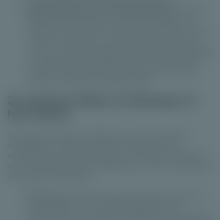
Hoge Volatiliteit en Grote Winstpotentieel
: Gates of
Olympus staat bekend om zijn hoge volatiliteit, wat
betekent dat de winsten minder vaak voorkomen, maar
wanneer ze dat doen, kunnen ze groter zijn. Dit zorgt
voor een opwindende spelervaring waarbij spelers altijd
op zoek zijn naar de volgende grote overwinning. Met
de juiste dosis geluk kunnen spelers enorme prijzen
winnen en zich als ware goden voelen.
Zo speel je Gates of Olympus in
het casino
Het spelen van Gates of Olympus is een spannende en
meeslepende ervaring die spelers meeneemt op een
avontuurlijke reis naar de wereld van de Griekse mythologie.
Hier is een stapsgewijze handleiding over hoe je dit boeiende
videoslotspel kunt spelen:
Kies je Inzet
: Voordat je begint met spelen, moet je je
inzet instellen. Dit kan worden gedaan door de
inzetniveaus aan te passen met behulp van de knoppen