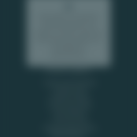
Online gokken is in Nederland
uitsluitend toegestaan voor
spelers van 18 jaar en ouder. Wij
ondersteunen geen gokken door
minderjarigen en
jongvolwassenen.
Populaire pagina's
Legaal casino Nederland
Roulette tactiek
Blackjack strategie
Casino gratis spelen
Bonus Kalender
Free spins casino
Bonussen zonder storting
Speel Bewust