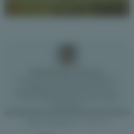
Review door
Paul van Deursen
Paul is expert op het gebied van kansspelen en de
Nederlandse online kansspelmarkt. Met een
wetenschappelijke kijk en gevoel voor wat een casino
speler wil, draagt hij bij aan een leuke en veilige
spelomgeving.
Datum toegevoegd:
30 november 2021