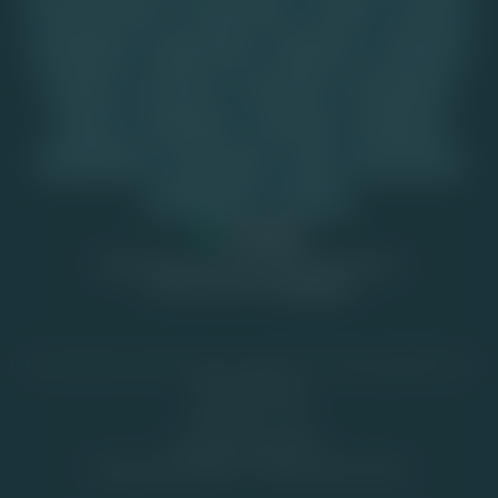
Free spins bonus
Fruitautomaat
Jackpot
Juridisch
Kaartspellen
Mega Moolah
Megaways
Onderzoek
Populaire
Promoties
Punto Banco
Rechtszaken
Respins
Tafelspellen
Casino tips
Wetgeving
Gokspelletjes
Crash Games
Plinko
Pick and Win
Clicker games
Columns
Wat vind jij van Top-Casino.nl? Laat een
review achter op
Trustpilot
De content op Top-Casino.nl mag niet worden gedeeld met
minderjarigen.
OpenOverGokken.nl
Verantwoord Spelen
Klacht online casino