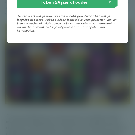
scatter zelf ook geld waard is, win je bij het activeren van het
Ik ben 24 jaar of ouder
bonusspel 3x tot 100x de inzet. Een mooi begin zouden we
zeggen!
Je verklaart dat je naar waarheid hebt geantwoord en dat je
begrijpt dat deze website alleen bedoeld is voor personen van 24
jaar en ouder die zich bewust zijn van de risico's van kansspelen
en op dit moment niet zijn uitgesloten van het spelen van
kansspelen.
Je start standaard met 15 free spins om een gooi te doen
naar flinke uitbetalingen. Indien je bij een volgende draai
minimaal 3 scatters draait, worden 5 extra spins op te teller
toegevoegd. Tijdens de free spins bonus van de Gates of