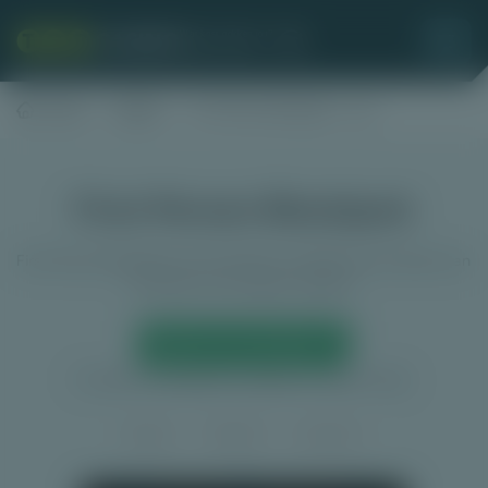
Home
Spellen
First Person Blackjack
First Person Blackjack
First Person Blackjack van Evolution combineert het beste van
de tafel en live dealer-spellen.
Speel voor echt geld
Dit spel is niet gratis te spelen in demo mode.
Blackjack
Tafelspellen
Kaartspellen