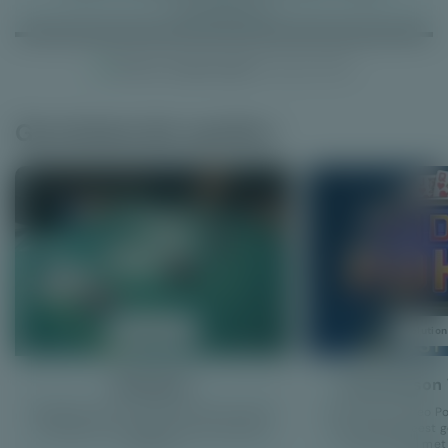
spelomgeving.
Datum toegevoegd:
16 maart 2022
Gerelateerde spellen
Gaming Corps
Evolutio
Blackjack
First Person
Blackjack is het casinospel met, als je de
First Person Video Po
strategie juist toepast, de allerhoogste
een van de meest ge
winkans!
poker. Speel met