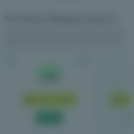
First Person Blackjack Casino's
De volgende casino's hebben allemaal spellen van Evolution
Gaming. Als je zoekt naar een online casino met First Person
Blackjack, kijk dan eerst bij een van de casino's hieronder:
9.1
1
2
€10 gratis + €100
€260 e
Speel