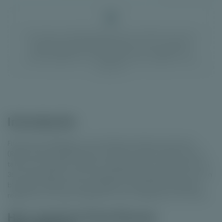
Wij kunnen een vergoeding krijgen als jij je aanmeldt via een link op
onze website. Dit heeft geen gevolgen voor jou als speler. De
aanbieders hebben geen invloed op de content op onze website.
Bonussen alleen voor nieuwe spelers van 24+. Algemene- en
bonusvoorwaarden zijn van toepassing. Wat kost gokken jou? Stop
op tijd. 18+
Introductie
First Person Blackjack is een Random Number Generator
(RNG)-spel ontwikkeld door Evolution dat het beste van de
tafel en live dealer-spellen combineert door het gebruik van
3D-technologie en een unieke gebruikersinterface. Het is een
blackjack-tafel die werkt volgens de standaard blackjack-
regels met een paar sidebets en een unieke go-live-functie.
Hoe speel je First Person