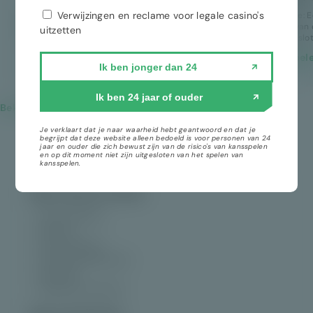
Verwijzingen en reclame voor legale casino's
Ga terug naar de 70's in Las Vegas en hijs
The Golden Chase: E
jezelf in een over de top disco outfit voor
gouden randje van 
uitzetten
deze slot met Wild Reels en multipliers.
Gaming. Leuke slot
Spelen
Spel
Ik ben jonger dan 24
Ik ben 24 jaar of ouder
Bekijk alle spellen
Je verklaart dat je naar waarheid hebt geantwoord en dat je
begrijpt dat deze website alleen bedoeld is voor personen van 24
jaar en ouder die zich bewust zijn van de risico's van kansspelen
en op dit moment niet zijn uitgesloten van het spelen van
kansspelen.
Meer
Special Wild
>
Hot Spin Deluxe
>
Spinions
>
Lucky Valentine
>
The Paying Piano Club
>
Van Gogh
>
Casino On the House