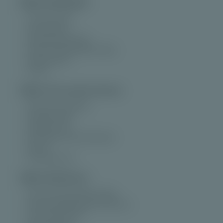
Meer
Multiplier
>
Hot Spin Deluxe
>
Lucky Fridays
>
Absolute Super Reels
>
Age of the Gods: Mighty Midas
>
Holiday Spirits
>
Pirots X
Meer
Free spins bonus
>
Absolute Super Reels
>
Hot Spin Deluxe
>
Ali Baba's Luck
>
Who Wants To Be A Millionaire
>
Pirots X
>
Pink Elephants 2
Meer
Mythisch
>
Age of the Gods: Mighty Midas
>
Age of the Gods: Rulers of Olympus
>
Lucky Gems Deluxe