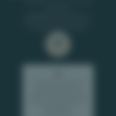
in Nederland met uitleg van de leukste
casino spellen.
Top-Casino.nl
heeft de juryprijs voor
website van het jaar 2025 gewonnen in
de categorie casino's en loterijen!
Online gokken is in Nederland
uitsluitend toegestaan voor
spelers van 18 jaar en ouder. Wij
ondersteunen geen gokken door
minderjarigen en
jongvolwassenen.