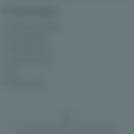
Inhoudsopgave
Crabby's Gold demo spelen
Crabby's Gold details
Crabby's Gold Casino’s
Info over Crabby's Gold
Auteur
Gerelateerde spellen
Alle casinospellen zijn kansspelen. Dit betekent dat je geen invloed
hebt op de uitkomst. Elke nieuwe inzet heeft telkens dezelfde