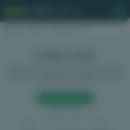
Home
Spellen
Crabby's Gold
Crabby's Gold
Verzamel munten, ontgrendel verschillende soorten wilds en
ga op avontuur met de piraten in de spannende videoslot
Crabby’s Gold van Play’n GO.
Speel voor echt geld
Speel gratis demo
Avontuur
Special Wild
Respins
Video slots