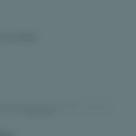
s bonus
,
Multiplier
is geen manier om geld te verdienen. Stel limieten in, neem pauzes en
zelftest doen?
OpenOverGokken.nl
no's