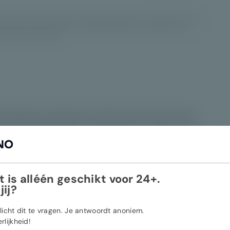
 een link op onze website. Dit heeft geen gevolgen voor jou als speler. De
website. Bonussen alleen voor nieuwe spelers van 24+. Algemene- en
jou? Stop op tijd. 18+
layDigital met daarbij een JackPot Feature. Met een Free
ute Super Reels spelen? Lees dan meer over deze online
 hoe te spelen en meer. Met 95.5% RTP en medium volatiliteit
lute Super Reels
 is alléén geschikt voor 24+.
jij?
nderdelen. Met een totaal van 5 Reels, kun je op deze
aan. Het spel kent verschillende symbolen met verschillende
rplicht dit te vragen. Je antwoordt anoniem.
jn de BAR's (hiervan tref je verschillende soorten) en
lijkheid!