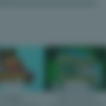
IGT PlayDigital
IGT PlayDigital
Gold Digger
Pixies of the Forest
ocht naar goudstukken is dit
Een sprookjesachtige online gokkast van