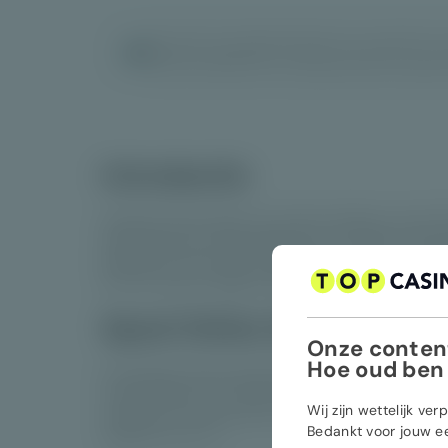
Wij kunnen een vergoeding krijgen als jij je aanmeldt via
aanbieders hebben geen invloed op de content op onze 
bonusvoorwaarden zijn van toepassing. Wat kost gokken 
Introductie
Absolute Super Reels: Een Online Gokkast van IGT P
Spins Bonus een leuke gokkast om te spelen. Absol
gokkast bij Top Casino. Wij leggen je meer uit over
een slot waar je langere tijd van kunt genieten!
Speel Online Gokkast Abso
Onze content
Hoe oud ben 
De Absolute Super Reels gokkast bestaat uit twee o
online gokkast voor leuke verrassingen komen te st
Wij zijn wettelijk ve
waarden. En wat zijn dan de hogere symbolen? Dat zi
Bedankt voor jouw eer
daarbij ook de 7's.