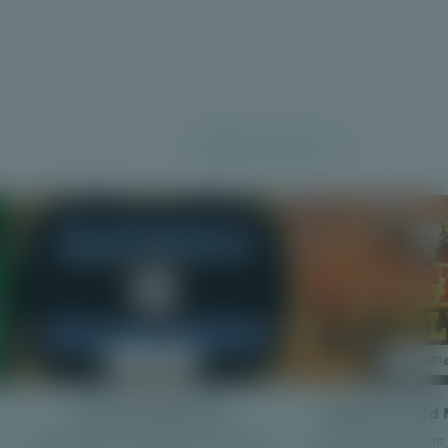
Bekijk alle spellen
IGT PlayDigital
IGT PlayDig
Da Vinci Diamonds
Western Gold
Zeer populaire casinogame van IGT met
IGT PlayDigital neemt