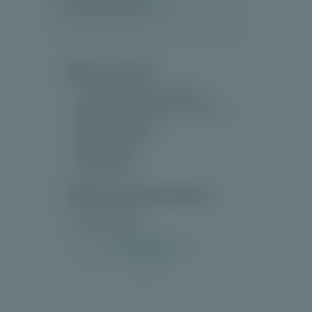
Gerelateerde spellen
Meer
Jackpot
>
Age of the Gods: Mighty Midas
>
Age of the Gods: Rulers of Olympus
>
Hoard Of Poseidon
>
Good Girl Bad Girl
>
Dragon Chase
>
Nudge Runner
Meer
Free spins bonus
>
Hot Spin Deluxe
>
Ali Baba's Luck
>
Who Wants To Be A Millionaire
Uitklappen
>
Pirots X
>
Pink Elephants 2
>
Motörhead