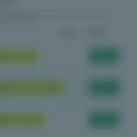
T PlayDigital. Als je zoekt naar een online casino met
casino's hieronder:
Bonus
Spelen
Kies bonus
Speel
€250 of €50 free spins
Speel
200 free spins
Speel