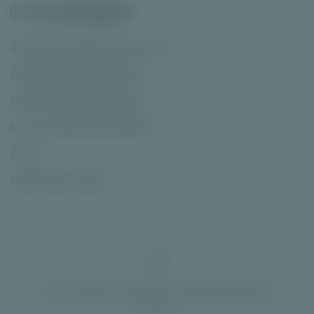
Inhoudsopgave
Speed Auto Roulette demo spelen
Speed Auto Roulette details
Speed Auto Roulette Casino’s
Info over Speed Auto Roulette
Auteur
Gerelateerde spellen
Alle casinospellen zijn kansspelen. Dit betekent dat je geen invloed
hebt op de uitkomst. Elke nieuwe inzet heeft telkens dezelfde
winkans. Er bestaat geen strategie om consistent te winnen met
kansspelen.