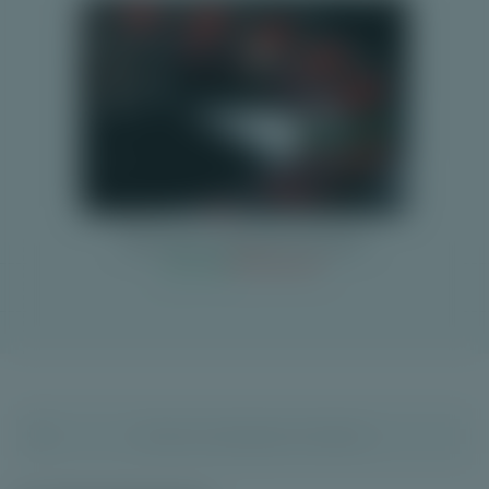
Wat vind jij van Speed Auto Roulette
Leuk
Niet leuk