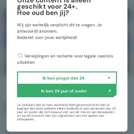
Onze content is alléén
geschikt voor 24+.
Hoe oud ben jij?
Wij zijn wettelijk verplicht dit te vragen. Je
antwoordt anoniem.
Bedankt voor jouw eerlijkheid!
Verwijzingen en reclame voor legale casino's
uitzetten
Ik ben jonger dan 24
Spelprovider Pragmatic Play heeft de maximale winst
vastgesteld op
€500.000 per ronde
.
Ik ben 24 jaar of ouder
Het beste Sweet Bonanza
Je verklaart dat je naar waarheid hebt geantwoord en dat je
begrijpt dat deze website alleen bedoeld is voor personen van 24
CandyLand casino
jaar en ouder die zich bewust zijn van de risico's van kansspelen
en op dit moment niet zijn uitgesloten van het spelen van
kansspelen.
De video slot versie van Sweet Bonanza kun je bij haast elk
online casino vinden. Dit geldt echter niet voor de live variant.