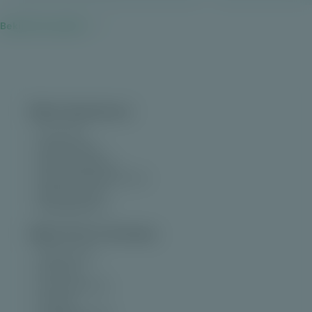
Bekijk alle spellen
Meer
Spelshows
>
Crazy Time
>
Dream Catcher
>
Deal or no deal live
>
Gonzo’s Treasure Hunt Live
>
Money Drop Live
>
Mega Wheel Live
Meer
Eten & Drinken
>
Wildfire Fruits
>
Fruit Lines
>
Fruit Lines Winter
>
Fruitoids