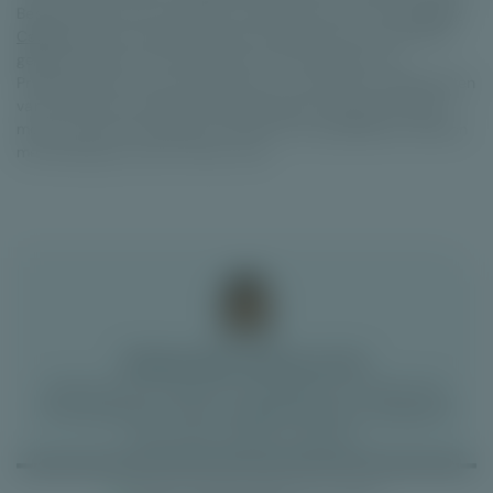
Bespaar jezelf een zoektocht; meld je direct aan bij
Fair Play
Casino
indien je Sweet Bonanza CandyLand Live voor echt
geld wilt spelen. Fair Play heeft circa 95 spellen van
Pragmatic Play in het assortiment. Je vindt hier ook gokkasten
van providers als Netent, Microgaming en Blueprint. Ben je
meer van de live spelshows? Dan kun je speelplezier beleven
met Monopoly Live en Crazy Time.
Review door
Andrea Larvin
Andrea Larvin is expert op het gebied van online slots.
Vooral gokkasten met een origineel thema en Megaways
slots weten Andrea te bekoren.