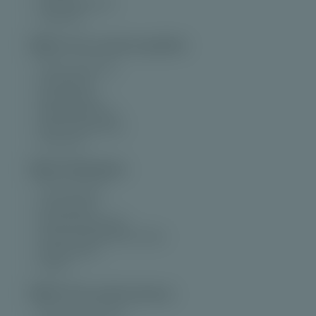
>
Fruit Mania Deluxe
>
Opal Fruits
Meer
Live casino spellen
>
Deal or no deal live
>
Live Roulette
>
Nexus Roulette
>
Mega Roulette Live
>
Dead or Alive: Saloon
>
Crazy Time
Meer
Multiplier
>
Hot Spin Deluxe
>
Lucky Fridays
>
Absolute Super Reels
>
Age of the Gods: Mighty Midas
>
Holiday Spirits
>
Pirots X
Meer
Free spins bonus
>
Absolute Super Reels