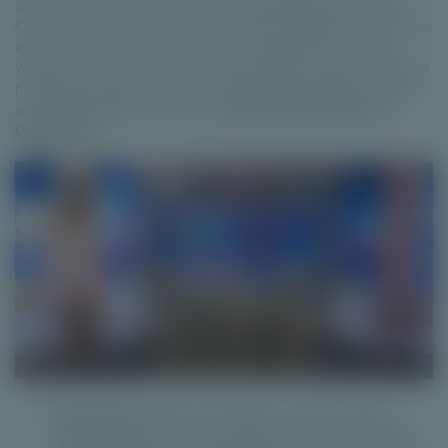
tijd om hun inzet te plaatsen. De inzetrange ligt tussen de
€0.20 tot €3.000 per draai. Een ideaal spelletje dus voor low
én high rollers. Je kunt inzetten op de getallen 1,2,5 en 10.
Wanneer het rad op een van deze getallen eindigt, wordt een
bepaalde geldprijs toegekend. Naast getallen bevat het rad
ook speciale vakjes. Dit zijn de
features Sweet Spins en
Candy Drop
.
Sweet Spins
: Tijdens Sweet Spins wordt de Sweet
Bonanza gokkast van stal gehaald. Iedereen die op dit