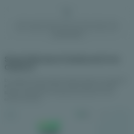
Gokken moet leuk blijven. Speel voor je plezier. Gokken is geen
manier om geld te verdienen. Stel limieten in, neem pauzes en speel
alleen met geld dat je kunt missen. Hulp nodig of zelftest doen?
OpenOverGokken.nl
Sweet Bonanza CandyLand Live
Casino's
De volgende casino's hebben allemaal spellen van Pragmatic
Play Live. Als je zoekt naar een online casino met Sweet
Bonanza CandyLand Live, kijk dan eerst bij een van de
casino's hieronder:
9.1
1
2