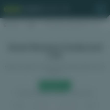
Home
Spellen
Sweet Bonanza CandyLand Live
Sweet Bonanza CandyLand
Live
Mierzoete spelshow-variant van de populaire gokkast Sweet
Bonanza.
Meld je aan
Dit spel is niet gratis te spelen in demo mode.
Spelshows
Eten & Drinken
Live casino spellen
Multiplier