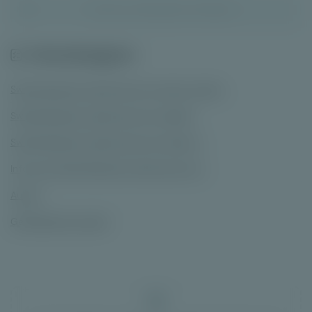
Inhoudsopgave
Sweet Bonanza CandyLand Live demo spelen
Sweet Bonanza CandyLand Live details
Sweet Bonanza CandyLand Live Casino’s
Info over Sweet Bonanza CandyLand Live
Auteur
Gerelateerde spellen