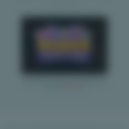
Free spins bonus
Wat vind jij van Sweet Bonanza CandyLand Live
Leuk
Niet leuk