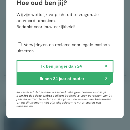
Hoe oud ben jij?
Wij zijn wettelijk verplicht dit te vragen. Je
antwoordt anoniem.
Bedankt voor jouw eerlijkheid!
Verwijzingen en reclame voor legale casino's
Review door
Andrea Larvin
uitzetten
Andrea Larvin is expert op het gebied van online slots.
Vooral gokkasten met een origineel thema en Megaways
Ik ben jonger dan 24
slots weten Andrea te bekoren.
Ik ben 24 jaar of ouder
Datum toegevoegd:
2 maart 2023
Je verklaart dat je naar waarheid hebt geantwoord en dat je
begrijpt dat deze website alleen bedoeld is voor personen van 24
jaar en ouder die zich bewust zijn van de risico's van kansspelen
Gerelateerde spellen
en op dit moment niet zijn uitgesloten van het spelen van
kansspelen.