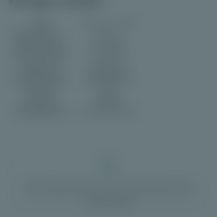
Inzet:
€ 0,05 - € 2,00
Max RTP:
98.25%
Volatiliteit:
Gemiddeld
Max. winst:
€ 1.000,00
Spelsoort:
Video slots
Eigenschappen:
Special Bonus
Thema's:
Actie
Software:
Tombola
Releasedatum:
28 februari 2023
Gokken moet leuk blijven. Speel voor je plezier. Gokken is geen
manier om geld te verdienen. Stel limieten in, neem pauzes en speel
alleen met geld dat je kunt missen. Hulp nodig of zelftest doen?
OpenOverGokken.nl