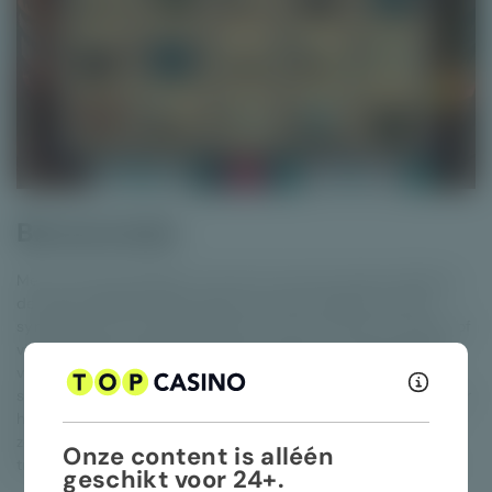
Bonusronde
Met 3+ bonussymbolen in de vorm van een stoere viking op
de rollen, gaat de bonusronde van start. Krijg vier bonus
symbolen op een aansluitende rij om 10x je inzet te winnen of
vijf symbolen om 500x je inzet te winnen. In het bonusspel
van Vikingen moeten spelers strijdstukken van dezelfde
sokkel kleur met elkaar matchen. Dit doe je door stukken naar
het gemarkeerde vierkant op het bord te slepen en neer te
zetten. Simpelweg op de autoplay-knop drukken werkt
Onze content is alléén
trouwens ook. Win je het gevecht? Dan win je een geldprijs.
geschikt voor 24+.