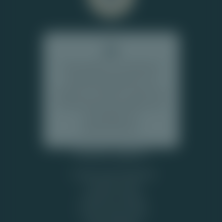
Online gokken is in Nederland
uitsluitend toegestaan voor
spelers van 18 jaar en ouder. Wij
ondersteunen geen gokken door
minderjarigen en
jongvolwassenen.
Populaire pagina's
Legaal casino Nederland
Roulette tactiek
Blackjack strategie
Casino gratis spelen