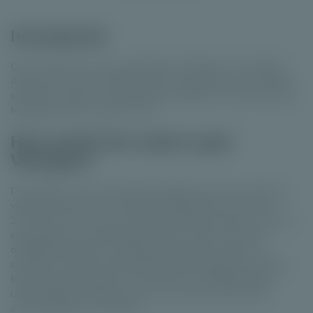
Introductie
Ga de strijd aan in de arcade game Vikingen van Tombola.
Alles wat je in een Viking spel kan verwachten zit erin: bijlen,
schilden, schepen, schreeuwende vikingen en nog veel meer.
Meespelen kan al vanaf 5 cent.
Hoe werkt het casino spel
Vikingen?
De setting van het casinospel Vikingen is een bos waar de
vikingen een groot vuur hebben aangestoken. Zet 5c, 10c,
20c, 50c, €1 in of €2 om de rollen te laten draaien. Om voor
een geldprijs in aanmerking te komen, heb je 3 of meer
dezelfde symbolen op aangrenzende rollen nodig. De
symbolen moeten op de meest linkerrol beginnen. Vikingen
komt met een hoog RTP van 98,25%. Een dergelijk hoog
uitbetalingspercentage zien we ook terug in de andere
arcade spellen van tombola.