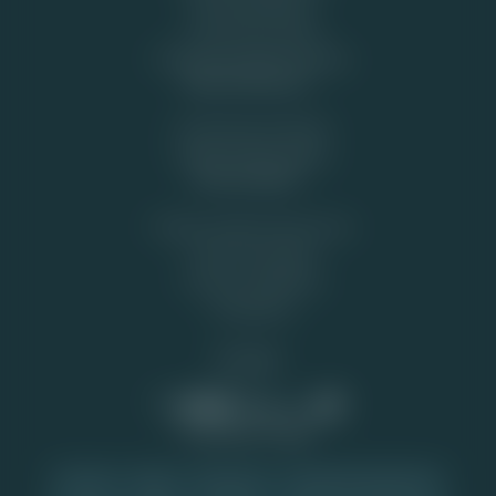
Bonus Kalender
Free spins casino
Bonussen zonder storting
Speel Bewust
Verantwoord Spelen
Klacht online casino
Informatief:
Neem contact met ons op
Over Top Casino
Privacy Verklaring
Disclaimer
Socials
Populaire tags
Arcade
Bingo
Blackjack
Klassieke gokkasten