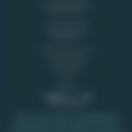
Bonussen zonder storting
Speel Bewust
Verantwoord Spelen
Klacht online casino
Informatief:
Neem contact met ons op
Over Top Casino
Privacy Verklaring
Disclaimer
Socials
Populaire tags
Arcade
Bingo
Blackjack
Klassieke gokkasten
Live casino spellen
Poker
Roulette
Video slots