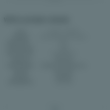
Wild Luchador details
Inzet:
€ 0,30 - € 90,00
Winlijnen:
243 manieren om te winnen
Max RTP:
96%
Volatiliteit:
Hoog
Max. winst:
€ 364.950,00
Spelsoort:
Video slots
Eigenschappen:
Multiplier
,
Free spins bonus
Thema's:
Actie
,
Sport
Software:
Quickspin
Releasedatum:
13 juli 2021