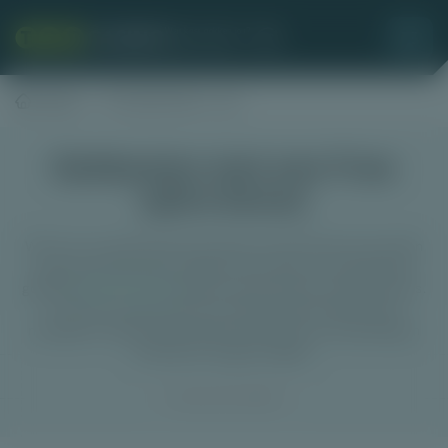
Home
Free spins bonus
Gokkasten met een Free
spins bonus
Wie is er nu niet dol op free spins. Voor €0 kan je de rollen
nog een keertje laten draaien. Met name in de populaire
gokkast
Book of Dead
maak je erg veel kans op gratis spins.
In de free spins bonus van online slots kunnen vaak
multipliers worden geactiveerd waardoor de uitbetalingen
naar grote hoogtes stijgen.
free spins bonus spellen