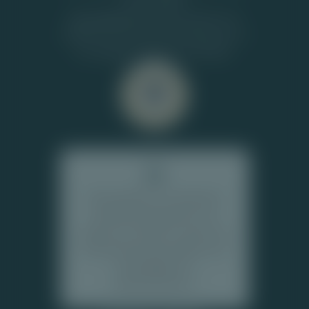
casino spellen.
Top-Casino.nl
heeft de juryprijs voor
website van het jaar 2025 gewonnen in
de categorie casino's en loterijen!
Online gokken is in Nederland
uitsluitend toegestaan voor
spelers van 18 jaar en ouder. Wij
ondersteunen geen gokken door
minderjarigen en
jongvolwassenen.