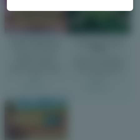
Medusa Megaways
Scudamore's Super
Stakes
De casino game Medusa
Megaways zit bomvol
Spendeer een dagje op de
features, waaronder
renbaan en laat de jockeys
progressieve multipliers, een
big wins voor je binnenhalen
free spins bonus en mystery
in dit spel met Bet Slip
wilds.
functie.
Spelen
Spelen