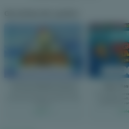
Gerelateerde spellen
Reel Kingdom
Pragmatic Play
Reel Kingdom
Christmas Big Bass Bonanza
Bigger Ba
Xmas-make-over van de populaire Big
De vernieuwde versie
Bass Bonanza gokkast uit de koker van Reel
voorganger heeft
Kingdom.
winspotentieel van
Spelen
Spel