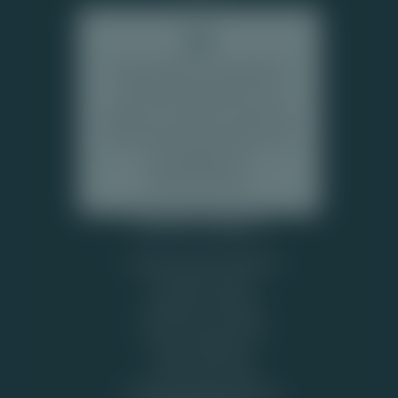
Online gokken is in Nederland
uitsluitend toegestaan voor
spelers van 18 jaar en ouder. Wij
ondersteunen geen gokken door
minderjarigen en
jongvolwassenen.
Populaire pagina's
Legaal casino Nederland
Roulette tactiek
Blackjack strategie
Casino gratis spelen
Bonus Kalender
Free spins casino
Bonussen zonder storting