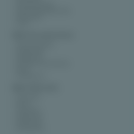
>
Absolute Super Reels
>
Age of the Gods: Mighty Midas
>
Holiday Spirits
>
Pirots X
Meer
Free spins bonus
>
Absolute Super Reels
>
Hot Spin Deluxe
>
Ali Baba's Luck
>
Who Wants To Be A Millionaire
>
Pirots X
>
Pink Elephants 2
Meer
Video slots
>
Summer Bling
>
Pirots X
>
Lucky Fridays
>
Ali Baba's Luck
>
Crabby's Gold
>
Pink Elephants 2