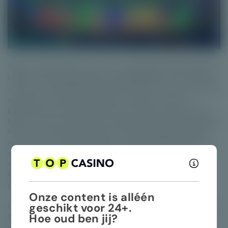
Tijdens de gratis spins ronde van de Big Bass Splash gokkast
komen ook de wildsymbolen en geldsymbolen in het spel. De
visser met cowboyhoed fungeert als Wild en stapt in voor alle
symbolen, met uitzondering van de scatter. Je kunt ‘m
gedurende de free spins ronde op alle rollen tegen het lijf
lopen. De visser heeft echter nog een andere, zeer belangrijke
functie. Elk vissymbool geeft een willekeurige geldwaarde
weer van 2x tot 5.000x de inzet. Landt de visser samen met
een of meer vissen tegelijkertijd op het speelveld? Dan
worden alle zichtbare waarden verzameld en uitbetaald.
Indien er meer dan één visser verschijnt, worden de
geldprijzen voor elk van hen afzonderlijk verzameld.
Onze content is alléén
geschikt voor 24+.
De wild-symbolen worden gedurende de gratis spins ronde
Hoe oud ben jij?
in een meter boven de rollen verzameld. Voor elke 4
verzamelde Wilds ontvang je 10+ free spins plus een