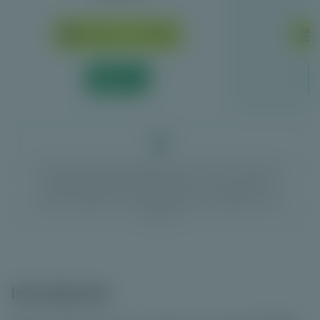
€10 gratis + €100
K
Speel
Wij kunnen een vergoeding krijgen als jij je aanmeldt via een link op
onze website. Dit heeft geen gevolgen voor jou als speler. De
aanbieders hebben geen invloed op de content op onze website.
Bonussen alleen voor nieuwe spelers van 24+. Algemene- en
bonusvoorwaarden zijn van toepassing. Wat kost gokken jou? Stop
op tijd. 18+
Introductie