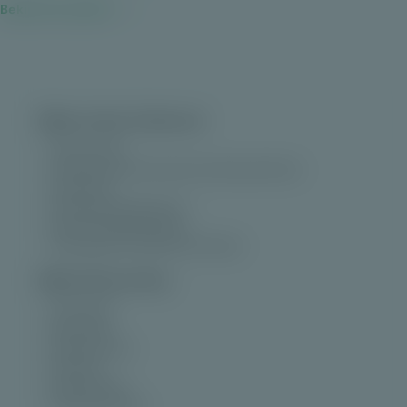
Bekijk alle spellen
Meer
Cash Collector
>
Mustang Gold
>
John Hunter and the Quest for Bermuda Riches
>
Cash Patrol
>
Captain Bones Big Bounty
>
Kong 3 Even Bigger Bonus
>
Jack Hammer 4: Chasing the Dragon
Meer
Bonus Buy
>
Punk Rocker
>
Spring Tails
>
Serengeti Kings
>
Fat Santa
>
Dinosaur Rage
>
Take Santa’s Shop