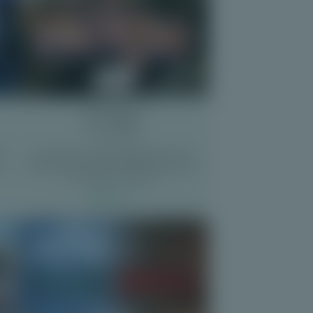
Betsoft
Mr. Vegas
31 mei 2019
19
Op zoek naar casino spelletjes met een
no
progressieve Jackpot? Waag een gokje op
Mr. Vegas van Betsoft.
Spelen