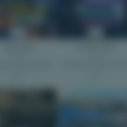
Betsoft
Betsoft
Take the Bank
Wolf Moon Rising
29 okt 2019
27 aug 2019
toutste droom waar met de Take
In Wolf Moon Rising van Betsoft uit 20
gokkast en pleeg de overval van
zijn de wolven de sterren van het casi
je leven.
spel.
Spelen
Spelen