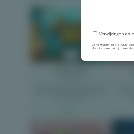
Verwijzingen en r
Je verklaart dat je naar wa
die zich bewust zijn van de 
Betsoft
Jungle Stripes
T
24 jun 2021
Het casino spelletje Jungle Stripes van
Take Sant
Betsoft heeft een win both ways functie
de vele 
en expanding wilds.
k
Spelen