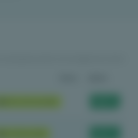
van deze games provider. Dit wil niet zeggen dat de casino's
Bonus
Spelen
€260 en 26 free spins
Speel
tot € 250 bonus
Speel