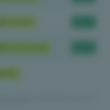
200 free spins
Speel
€250 of 100 free spins
Speel
€100
 een link op onze website. Dit heeft geen gevolgen voor jou als speler. De
website. Bonussen alleen voor nieuwe spelers van 24+. Algemene- en
jou? Stop op tijd. 18+