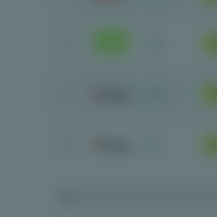
3
8.1
4
8.6
5
8
Wij kunnen een vergoeding krijgen als jij je aanmeldt via
aanbieders hebben geen invloed op de content op onze 
bonusvoorwaarden zijn van toepassing. Wat kost gokken 